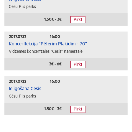
Cēsu Pils parks
1.50€ - 3€
Pirkt
2017.07.12
16:00
Koncertlekcija “Pēterim Plakidim - 70”
Vidzemes koncertzāles “Cēsis” Kamerzāle
3€ - 6€
Pirkt
2017.07.12
16:00
Ielīgošana Cēsīs
Cēsu Pils parks
1.50€ - 3€
Pirkt