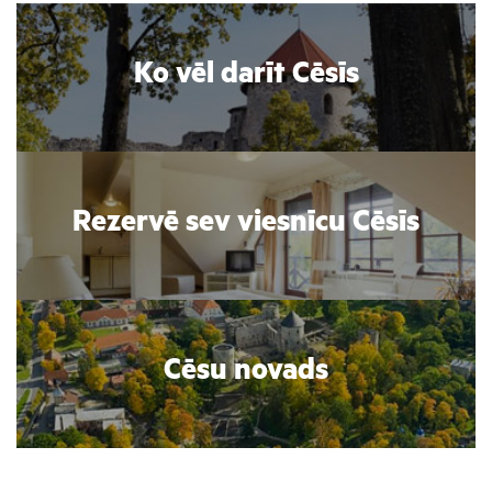
Ko vēl darīt Cēsīs
Rezervē sev viesnīcu Cēsīs
Cēsu novads