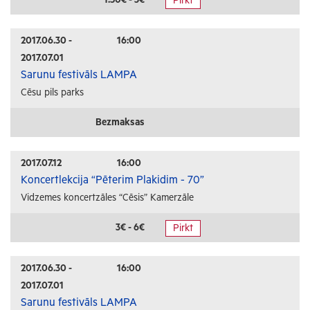
Pirkt
Radošās darbnīcas
Lekcijas
2017.06.30 -
16:00
2017.07.01
Interešu pasākumi
Sarunu festivāls LAMPA
Cēsu pils parks
Ģimenēm ar bērniem
Senioriem
Bezmaksas
Veselība
2017.07.12
16:00
Koncertlekcija “Pēterim Plakidim - 70”
Vidzemes koncertzāles “Cēsis” Kamerzāle
3€ - 6€
Pirkt
2017.06.30 -
16:00
2017.07.01
Sarunu festivāls LAMPA