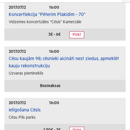
Izrādes
2017.07.12
16:00
Koncertlekcija “Pēterim Plakidim - 70”
Festivāli un svētki
Vidzemes koncertzāles “Cēsis” Kamerzāle
Kino
Literatūra
3€ - 6€
Pirkt
Citi pasākumi
2017.07.12
16:00
Sports
Cēsu kaujām 98; cēsnieki aicināti nest ziedus, apmeklēt
kauju rekonstrukciju
Florbols
Uzvaras piemineklis
Slēpošana
Tautas sports
Bezmaksas
Profesionālais sports
2017.07.12
16:00
Izglītība
Ielīgošana Cēsīs
Cēsu Pils parks
Konferences
Kursi un semināri
1.50€ - 3€