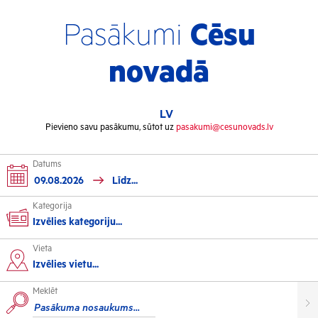
Pasākumi
Cēsu
novadā
LV
Pievieno savu pasākumu, sūtot uz
pasakumi@cesunovads.lv
Datums
Kategorija
Izvēlies kategoriju...
Vieta
Kultūra
Izvēlies vietu...
Meklēt
Izstādes
Koncerti