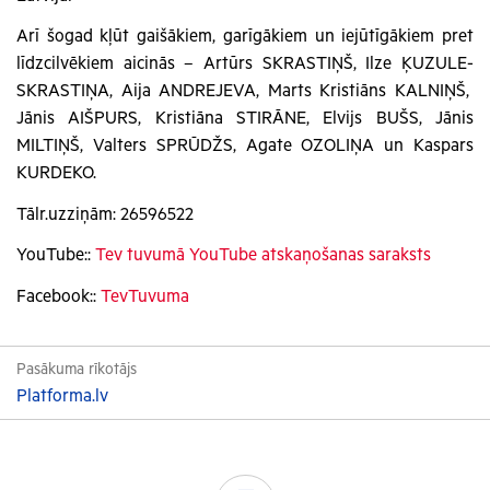
Arī šogad kļūt gaišākiem, garīgākiem un iejūtīgākiem pret
līdzcilvēkiem aicinās – Artūrs SKRASTIŅŠ, Ilze ĶUZULE-
SKRASTIŅA, Aija ANDREJEVA, Marts Kristiāns KALNIŅŠ,
Jānis AIŠPURS, Kristiāna STIRĀNE, Elvijs BUŠS, Jānis
MILTIŅŠ, Valters SPRŪDŽS, Agate OZOLIŅA un Kaspars
KURDEKO.
Tālr.uzziņām: 26596522
YouTube::
Tev tuvumā YouTube atskaņošanas saraksts
Facebook::
TevTuvuma
Pasākuma rīkotājs
Platforma.lv