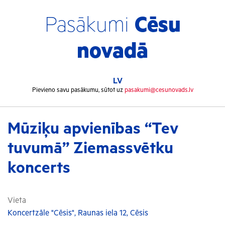
Pasākumi
Cēsu
novadā
LV
Pievieno savu pasākumu, sūtot uz
pasakumi@cesunovads.lv
Mūziķu apvienības “Tev
tuvumā” Ziemassvētku
koncerts
Vieta
Koncertzāle "Cēsis", Raunas iela 12, Cēsis