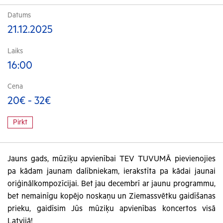
Datums
21.12.2025
Laiks
16:00
Cena
20€ - 32€
Pirkt
Jauns gads, mūziķu apvienībai TEV TUVUMĀ pievienojies
pa kādam jaunam dalībniekam, ierakstīta pa kādai jaunai
oriģinālkompozīcijai. Bet jau decembrī ar jaunu programmu,
bet nemainīgu kopējo noskaņu un Ziemassvētku gaidīšanas
prieku, gaidīsim Jūs mūziķu apvienības koncertos visā
Latvijā!