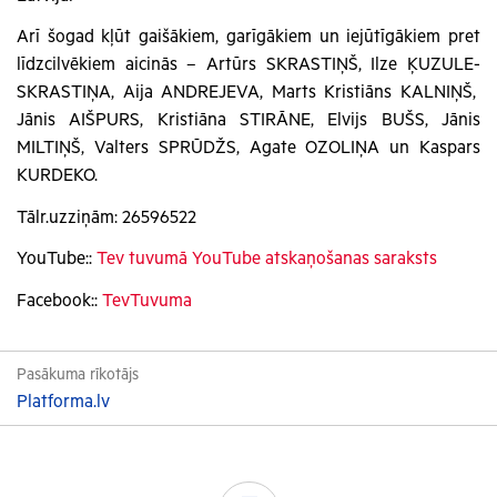
Arī šogad kļūt gaišākiem, garīgākiem un iejūtīgākiem pret
līdzcilvēkiem aicinās – Artūrs SKRASTIŅŠ, Ilze ĶUZULE-
SKRASTIŅA, Aija ANDREJEVA, Marts Kristiāns KALNIŅŠ,
Jānis AIŠPURS, Kristiāna STIRĀNE, Elvijs BUŠS, Jānis
MILTIŅŠ, Valters SPRŪDŽS, Agate OZOLIŅA un Kaspars
KURDEKO.
Tālr.uzziņām: 26596522
YouTube::
Tev tuvumā YouTube atskaņošanas saraksts
Facebook::
TevTuvuma
Pasākuma rīkotājs
Platforma.lv