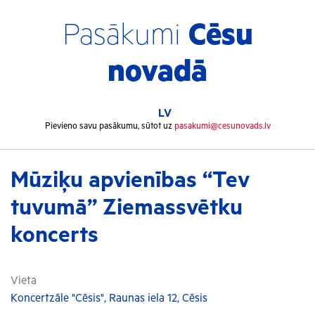
Pasākumi
Cēsu
novadā
LV
Pievieno savu pasākumu, sūtot uz
pasakumi@cesunovads.lv
Mūziķu apvienības “Tev
tuvumā” Ziemassvētku
koncerts
Vieta
Koncertzāle "Cēsis", Raunas iela 12, Cēsis