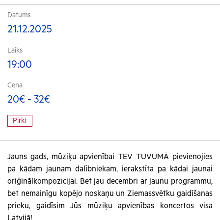
Datums
21.12.2025
Laiks
19:00
Cena
20€ - 32€
Pirkt
Jauns gads, mūziķu apvienībai TEV TUVUMĀ pievienojies
pa kādam jaunam dalībniekam, ierakstīta pa kādai jaunai
oriģinālkompozīcijai. Bet jau decembrī ar jaunu programmu,
bet nemainīgu kopējo noskaņu un Ziemassvētku gaidīšanas
prieku, gaidīsim Jūs mūziķu apvienības koncertos visā
Latvijā!