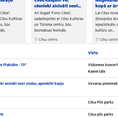
eskaņu
Cēsu kaujām 98;
Ielīgošan
cēsnieki aicināti nest...
kopā ar ār
Cēsis",
Arī šogad "Fono Cēsis",
Lai Cēsu nov
 Cēsu Kultūras
sadarbojoties ar Cēsu Kultūras
dzīvojošos ārv
u, būs
un Tūrisma centru, būs
iepazīstinātu a
āls.
bezmaksas festivāls.
kultūru un...
Cēsu centrs
Cēsu centr
Vieta
m Plakidim - 70”
Vidzemes koncert
Kamerzāle
ki aicināti nest ziedus, apmeklēt kauju
Uzvaras pieminek
Cēsu Pils parks
PA
Cēsu pils parks