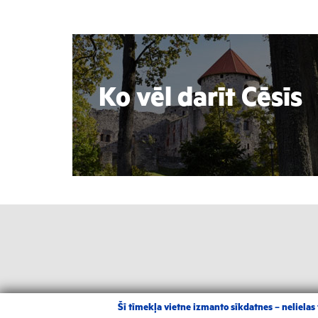
Ko vēl darīt Cēsīs
Šī tīmekļa vietne izmanto sīkdatnes – nelielas t