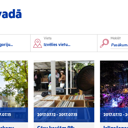
vadā
Vieta
Meklēt
orts
Izglītība
oriju...
Izvēlies vietu...
lorbols
Konferences
lēpošana
Kursi un semināri
autas sports
Radošās darbnīcas
rofesionālais sports
Lekcijas
7.07.15
2017.07.12 - 2017.07.15
2017.07.12 - 2