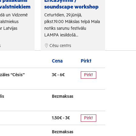
as pasākums
EricaSynths /
Fono Cēs
valstniekiem
soundscape workshop
Arī šogad "
adā un Vidzemē
Ceturtdien, 29.jūnijā,
sadarbojoti
alstniekus
plkst.19.00 Mākslas telpā Mala
un Tūrisma 
r Latvijas
notiks sarunu festivālu
bezmaksas f
LAMPA iesildošā...
s
Cēsu centrs
Cēsu cen
Cena
Pirkt
zāles “Cēsis”
3€ - 6€
Pirkt
lis
Bezmaksas
1.50€ - 3€
Pirkt
Bezmaksas