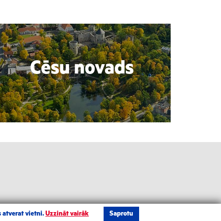
Cēsu novads
 atverat vietni.
Uzzināt vairāk
Saprotu