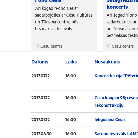
Fono Cēsis
Saulgriežu i
koncerts
is",
Arī šogad "Fono Cēsis",
su Kultūras
sadarbojoties ar Cēsu Kultūras
Arī šogad "Fono 
 būs
un Tūrisma centru, būs
sadarbojoties ar
.
bezmaksas festivāls.
un Tūrisma centr
bezmaksas festiv
Cēsu centrs
Cēsu centrs
Datums
Laiks
Nosaukums
2017.07.12
16:00
Koncertlekcija “Pēteri
2017.07.12
16:00
Cēsu kaujām 98; cēsnie
rekonstrukciju
2017.07.12
16:00
Ielīgošana Cēsīs
2017.06.30 -
16:00
Sarunu festivāls LAM