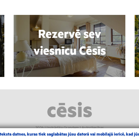
Rezervē sev
viesnīcu Cēsīs
2026 |
Izstrādāja Grandem
|
Autortiesības
eksta datnes, kuras tiek saglabātas jūsu datorā vai mobilajā ierīcē, kad jūs