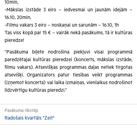
10min,
-Mākslas izstāde 3 eiro – iedvesmai un jaunām idejām –
16.10, 20min,
-Filmu vakars 3 eiro – noskaņai un sarunām – 16.10, 1h
Tas viss kopā par 15 € – vairāk nekā pasākums, tā ir kultūras
pieredze!
“Pasākuma biļete nodrošina piekļuvi visai programmā
paredzētajai kultūras pieredzei (koncerts, mākslas izstāde,
filmu vakars). Atsevišķas programmas daļas netiek tirgotas
atsevišķi. Organizators patur tiesības veikt programmas
(izņemot koncerta) vai laika izmaiņas, vienlaikus nodrošinot
līdzvērtīgu kultūras pieredzi.”
Pasākuma rīkotājs
Radošais kvartāls "Zeit"