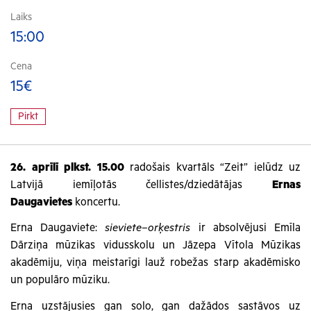
Laiks
15:00
Cena
15€
Pirkt
26. aprīlī plkst. 15.00
radošais kvartāls “Zeit” ielūdz uz
Latvijā iemīļotās čellistes/dziedātājas
Ernas
Daugavietes
koncertu.
Erna Daugaviete:
sieviete–orķestris
ir absolvējusi Emīla
Dārziņa mūzikas vidusskolu un Jāzepa Vītola Mūzikas
akadēmiju, viņa meistarīgi lauž robežas starp akadēmisko
un populāro mūziku.
Erna uzstājusies gan solo, gan dažādos sastāvos uz