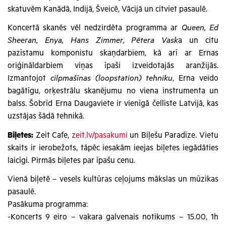
skatuvēm Kanādā, Indijā, Šveicē, Vācijā un citviet pasaulē.
Koncertā skanēs vēl nedzirdēta programma ar
Queen, Ed
Sheeran, Enya, Hans Zimmer, Pētera Vask
a un citu
pazīstamu komponistu skaņdarbiem, kā arī ar Ernas
oriģināldarbiem viņas īpaši izveidotajās aranžijās.
Izmantojot
cilpmašīnas (loopstation) tehniku
, Erna veido
bagātīgu, orķestrālu skanējumu no viena instrumenta un
balss. Šobrīd Erna Daugaviete ir vienīgā čelliste Latvijā, kas
uzstājas šādā tehnikā.
Biļetes:
Zeit Cafe,
zeit.lv/pasakumi
un Biļešu Paradīze. Vietu
skaits ir ierobežots, tāpēc iesakām ieejas biļetes iegādāties
laicīgi. Pirmās biļetes par īpašu cenu.
Vienā biļetē – vesels kultūras ceļojums mākslas un mūzikas
pasaulē.
Pasākuma programma:
-Koncerts 9 eiro – vakara galvenais notikums – 15.00, 1h