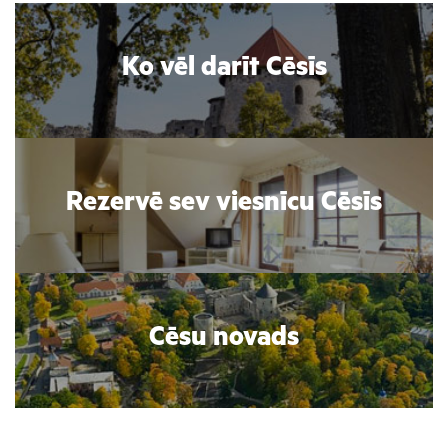
Ko vēl darīt Cēsīs
Rezervē sev viesnīcu Cēsīs
Cēsu novads