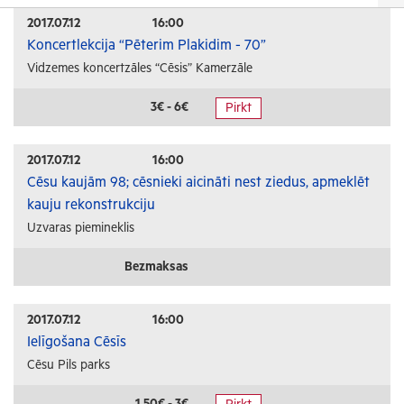
Izrādes
2017.07.12
16:00
Koncertlekcija “Pēterim Plakidim - 70”
Festivāli un svētki
Vidzemes koncertzāles “Cēsis” Kamerzāle
Kino
Literatūra
3€ - 6€
Pirkt
Citi pasākumi
2017.07.12
16:00
Sports
Cēsu kaujām 98; cēsnieki aicināti nest ziedus, apmeklēt
kauju rekonstrukciju
Florbols
Uzvaras piemineklis
Slēpošana
Tautas sports
Bezmaksas
Profesionālais sports
2017.07.12
16:00
Izglītība
Ielīgošana Cēsīs
Cēsu Pils parks
Konferences
Kursi un semināri
1.50€ - 3€