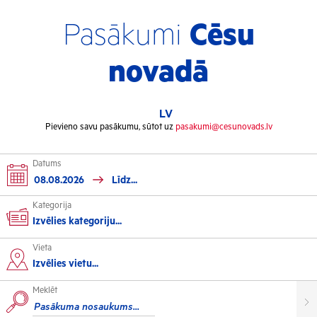
Pasākumi
Cēsu
novadā
LV
Pievieno savu pasākumu, sūtot uz
pasakumi@cesunovads.lv
Datums
Kategorija
Izvēlies kategoriju...
Vieta
Kultūra
Izvēlies vietu...
Meklēt
Izstādes
Koncerti