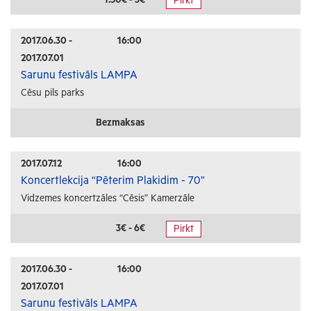
Pirkt
Radošās darbnīcas
Lekcijas
2017.06.30 -
16:00
2017.07.01
Interešu pasākumi
Sarunu festivāls LAMPA
Cēsu pils parks
Ģimenēm ar bērniem
Senioriem
Bezmaksas
Veselība
2017.07.12
16:00
Koncertlekcija “Pēterim Plakidim - 70”
Vidzemes koncertzāles “Cēsis” Kamerzāle
3€ - 6€
Pirkt
2017.06.30 -
16:00
2017.07.01
Sarunu festivāls LAMPA