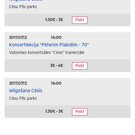
Cēsu Pils parks
1.50€ - 3€
Pirkt
2017.07.12
16:00
Koncertlekcija “Pēterim Plakidim - 70”
Vidzemes koncertzāles “Cēsis” Kamerzāle
3€ - 6€
Pirkt
2017.07.12
16:00
Ielīgošana Cēsīs
Cēsu Pils parks
1.50€ - 3€
Pirkt