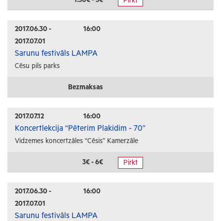
Pirkt
Radošās darbnīcas
Lekcijas
2017.06.30 -
16:00
2017.07.01
Interešu pasākumi
Sarunu festivāls LAMPA
Cēsu pils parks
Ģimenēm ar bērniem
Senioriem
Bezmaksas
Veselība
2017.07.12
16:00
Koncertlekcija “Pēterim Plakidim - 70”
Vidzemes koncertzāles “Cēsis” Kamerzāle
3€ - 6€
Pirkt
2017.06.30 -
16:00
2017.07.01
Sarunu festivāls LAMPA