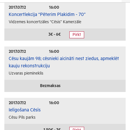
Izrādes
2017.07.12
16:00
Koncertlekcija “Pēterim Plakidim - 70”
Festivāli un svētki
Vidzemes koncertzāles “Cēsis” Kamerzāle
Kino
Literatūra
3€ - 6€
Pirkt
Citi pasākumi
2017.07.12
16:00
Sports
Cēsu kaujām 98; cēsnieki aicināti nest ziedus, apmeklēt
kauju rekonstrukciju
Florbols
Uzvaras piemineklis
Slēpošana
Tautas sports
Bezmaksas
Profesionālais sports
2017.07.12
16:00
Izglītība
Ielīgošana Cēsīs
Cēsu Pils parks
Konferences
Kursi un semināri
1.50€ - 3€