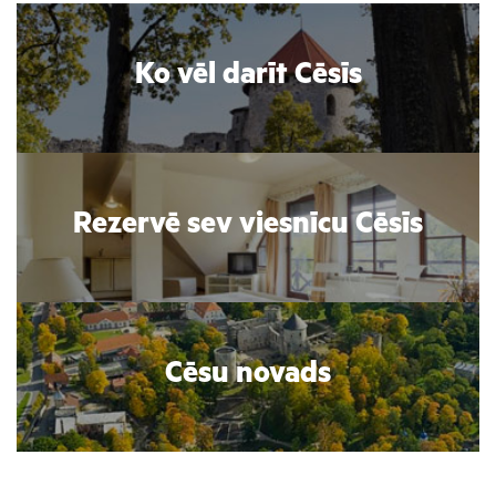
Ko vēl darīt Cēsīs
Rezervē sev viesnīcu Cēsīs
Cēsu novads