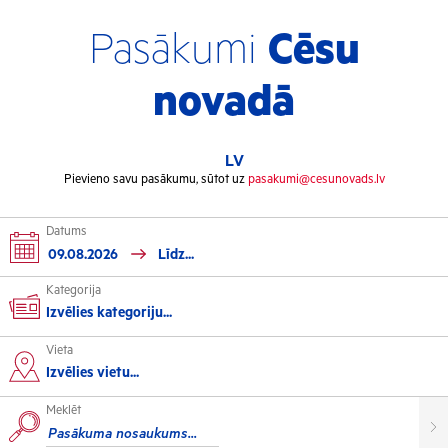
Pasākumi
Cēsu
novadā
LV
Pievieno savu pasākumu, sūtot uz
pasakumi@cesunovads.lv
Datums
Kategorija
Izvēlies kategoriju...
Vieta
Kultūra
Izvēlies vietu...
Meklēt
Izstādes
Koncerti