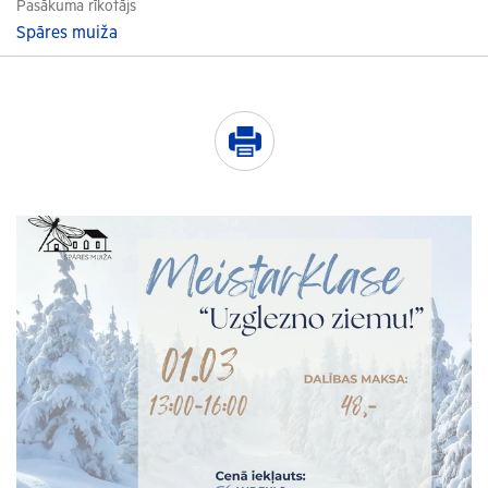
Pasākuma rīkotājs
Spāres muiža