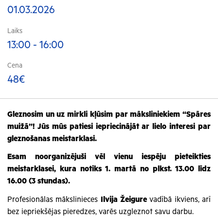
01.03.2026
Laiks
13:00 - 16:00
Cena
48€
Gleznosim un uz mirkli kļūsim par māksliniekiem “Spāres
muižā”! Jūs mūs patiesi iepriecinājāt ar lielo interesi par
gleznošanas meistarklasi.
Esam noorganizējuši vēl vienu iespēju pieteikties
meistarklasei, kura notiks 1. martā no plkst. 13.00 līdz
16.00 (3 stundas).
Profesionālas mākslinieces
Ilvija Žeigure
vadībā ikviens, arī
bez iepriekšējas pieredzes, varēs uzgleznot savu darbu.