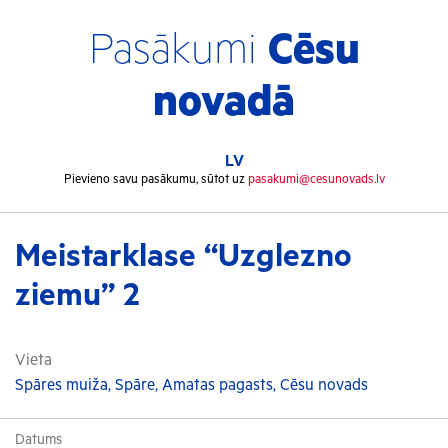
Pasākumi
Cēsu
novadā
LV
Pievieno savu pasākumu, sūtot uz
pasakumi@cesunovads.lv
Meistarklase “Uzglezno
ziemu” 2
Vieta
Spāres muiža, Spāre, Amatas pagasts, Cēsu novads
Datums