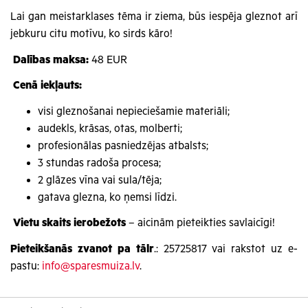
Lai gan meistarklases tēma ir ziema, būs iespēja gleznot arī
jebkuru citu motīvu, ko sirds kāro!
Dalības maksa:
48 EUR
Cenā iekļauts:
visi gleznošanai nepieciešamie materiāli;
audekls, krāsas, otas, molberti;
profesionālas pasniedzējas atbalsts;
3 stundas radoša procesa;
2 glāzes vīna vai sula/tēja;
gatava glezna, ko ņemsi līdzi.
Vietu skaits ierobežots
– aicinām pieteikties savlaicīgi!
Pieteikšanās zvanot pa tālr
.: 25725817 vai rakstot uz e-
pastu:
info@sparesmuiza.lv
.