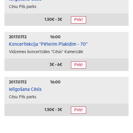
Cēsu Pils parks
1.50€ - 3€
Pirkt
2017.07.12
16:00
Koncertlekcija “Pēterim Plakidim - 70”
Vidzemes koncertzāles “Cēsis” Kamerzāle
3€ - 6€
Pirkt
2017.07.12
16:00
Ielīgošana Cēsīs
Cēsu Pils parks
1.50€ - 3€
Pirkt