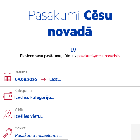
Pasākumi
Cēsu
novadā
LV
Pievieno savu pasākumu, sūtot uz
pasakumi@cesunovads.lv
Datums
Kategorija
Izvēlies kategoriju...
Vieta
Kultūra
Izvēlies vietu...
Meklēt
Izstādes
Koncerti