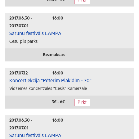
Pirkt
Radošās darbnīcas
Lekcijas
2017.06.30 -
16:00
2017.07.01
Interešu pasākumi
Sarunu festivāls LAMPA
Cēsu pils parks
Ģimenēm ar bērniem
Senioriem
Bezmaksas
Veselība
2017.07.12
16:00
Koncertlekcija “Pēterim Plakidim - 70”
Vidzemes koncertzāles “Cēsis” Kamerzāle
3€ - 6€
Pirkt
2017.06.30 -
16:00
2017.07.01
Sarunu festivāls LAMPA