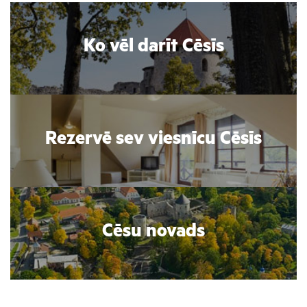
Ko vēl darīt Cēsīs
Rezervē sev viesnīcu Cēsīs
Cēsu novads