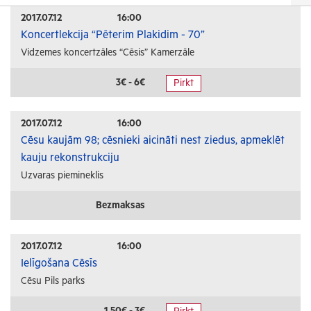
Izrādes
2017.07.12
16:00
Koncertlekcija “Pēterim Plakidim - 70”
Festivāli un svētki
Vidzemes koncertzāles “Cēsis” Kamerzāle
Kino
Literatūra
3€ - 6€
Pirkt
Citi pasākumi
2017.07.12
16:00
Sports
Cēsu kaujām 98; cēsnieki aicināti nest ziedus, apmeklēt
kauju rekonstrukciju
Florbols
Uzvaras piemineklis
Slēpošana
Tautas sports
Bezmaksas
Profesionālais sports
2017.07.12
16:00
Izglītība
Ielīgošana Cēsīs
Cēsu Pils parks
Konferences
Kursi un semināri
1.50€ - 3€