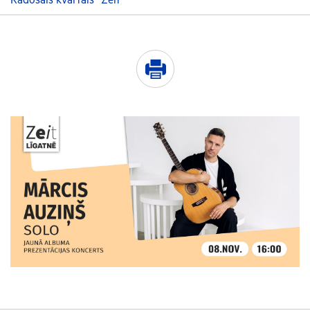
Radošais kvartāls “Zeit”