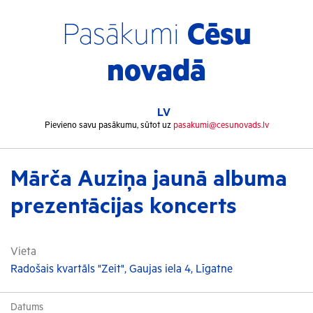
Pasākumi
Cēsu
novadā
LV
Pievieno savu pasākumu, sūtot uz
pasakumi@cesunovads.lv
Mārča Auziņa jaunā albuma
prezentācijas koncerts
Vieta
Radošais kvartāls "Zeit", Gaujas iela 4, Līgatne
Datums