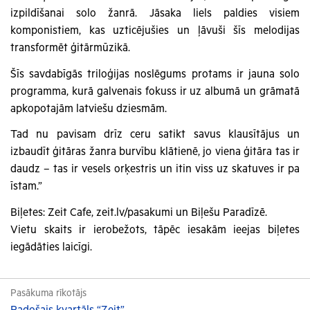
izpildīšanai solo žanrā. Jāsaka liels paldies visiem
komponistiem, kas uzticējušies un ļāvuši šīs melodijas
transformēt ģitārmūzikā.
Šīs savdabīgās triloģijas noslēgums protams ir jauna solo
programma, kurā galvenais fokuss ir uz albumā un grāmatā
apkopotajām latviešu dziesmām.
Tad nu pavisam drīz ceru satikt savus klausītājus un
izbaudīt ģitāras žanra burvību klātienē, jo viena ģitāra tas ir
daudz – tas ir vesels orķestris un itin viss uz skatuves ir pa
īstam.”
Biļetes: Zeit Cafe, zeit.lv/pasakumi un Biļešu Paradīzē.
Vietu skaits ir ierobežots, tāpēc iesakām ieejas biļetes
iegādāties laicīgi.
Pasākuma rīkotājs