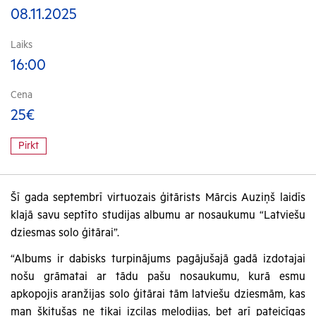
08.11.2025
Laiks
16:00
Cena
25€
Pirkt
Šī gada septembrī virtuozais ģitārists Mārcis Auziņš laidīs
klajā savu septīto studijas albumu ar nosaukumu “Latviešu
dziesmas solo ģitārai”.
“Albums ir dabisks turpinājums pagājušajā gadā izdotajai
nošu grāmatai ar tādu pašu nosaukumu, kurā esmu
apkopojis aranžijas solo ģitārai tām latviešu dziesmām, kas
man šķitušas ne tikai izcilas melodijas, bet arī pateicīgas