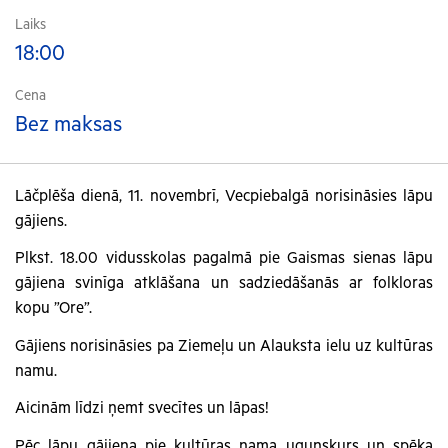
Laiks
18:00
Cena
Bez maksas
Lāčplēša dienā, 11. novembrī, Vecpiebalgā norisināsies lāpu
gājiens.
Plkst. 18.00 vidusskolas pagalmā pie Gaismas sienas lāpu
gājiena svinīga atklāšana un sadziedāšanās ar folkloras
kopu ”Ore”.
Gājiens norisināsies pa Ziemeļu un Alauksta ielu uz kultūras
namu.
Aicinām līdzi ņemt svecītes un lāpas!
Pēc lāpu gājiena pie kultūras nama ugunskurs un spēka