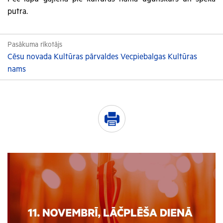
putra.
Pasākuma rīkotājs
Cēsu novada Kultūras pārvaldes Vecpiebalgas Kultūras
nams