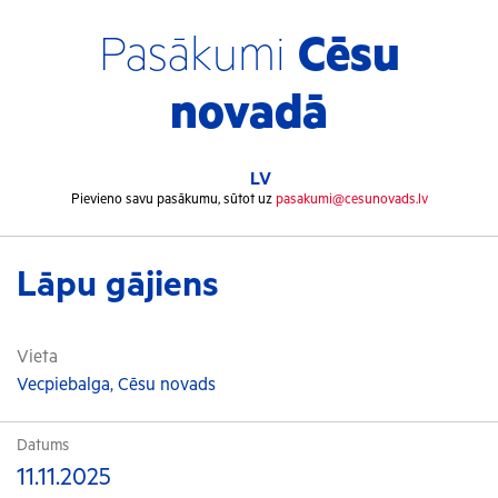
Pasākumi
Cēsu
novadā
LV
Pievieno savu pasākumu, sūtot uz
pasakumi@cesunovads.lv
Lāpu gājiens
Vieta
Vecpiebalga, Cēsu novads
Datums
11.11.2025