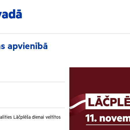
vadā
s apvienībā
līties Lāčplēša dienai veltītos