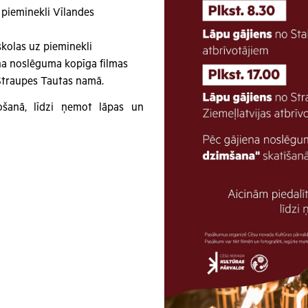
z pieminekli Vīlandes
skolas uz pieminekli
ena noslēguma kopīga filmas
Straupes Tautas namā.
došanā, līdzi ņemot lāpas un