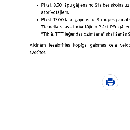
Plkst. 8.30 lāpu gājiens no Stalbes skolas u
atbrīvotājiem.
Plkst. 17.00 lāpu gājiens no Straupes pamat
Ziemeļlatvijas atbrīvotājiem Plāci. Pēc gāji
“Tīklā. TTT leģendas dzimšana” skatīšanās 
Aicinām iesaistīties kopīga gaismas ceļa vei
svecītes!