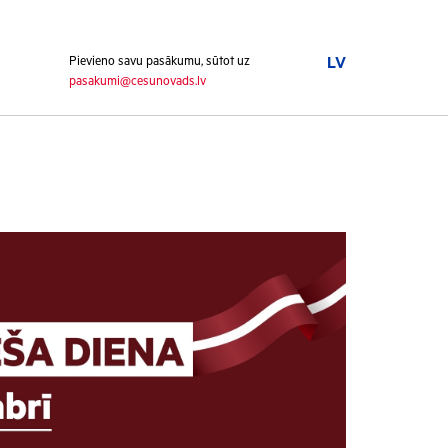
Pievieno savu pasākumu, sūtot uz
LV
pasakumi@cesunovads.lv