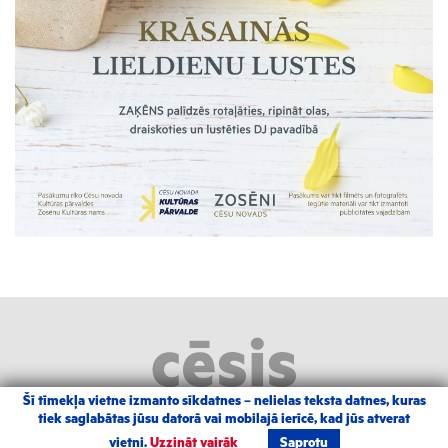
Šī tīmekļa vietne izmanto sīkdatnes – nelielas teksta datnes, kuras
tiek saglabātas jūsu datorā vai mobilajā ierīcē, kad jūs atverat
2026 |
Izstrādāja Grandem
|
Autortiesības
vietni.
Uzzināt vairāk
Saprotu