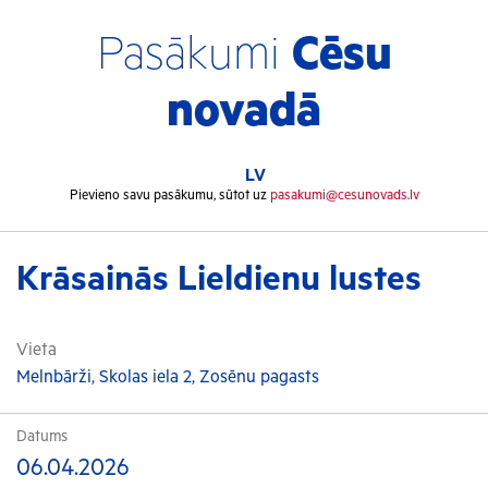
Pasākumi
Cēsu
novadā
LV
Pievieno savu pasākumu, sūtot uz
pasakumi@cesunovads.lv
Krāsainās Lieldienu lustes
Vieta
Melnbārži, Skolas iela 2, Zosēnu pagasts
Datums
06.04.2026