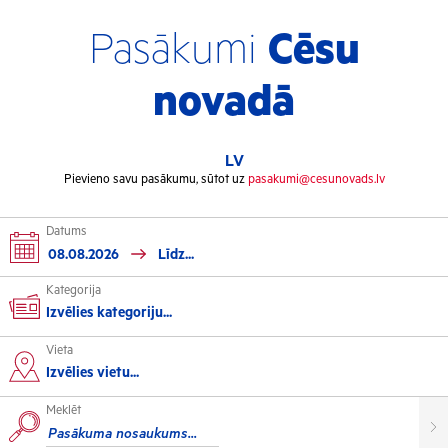
Pasākumi
Cēsu
novadā
LV
Pievieno savu pasākumu, sūtot uz
pasakumi@cesunovads.lv
Datums
Kategorija
Izvēlies kategoriju...
Vieta
Kultūra
Izvēlies vietu...
Meklēt
Izstādes
Koncerti