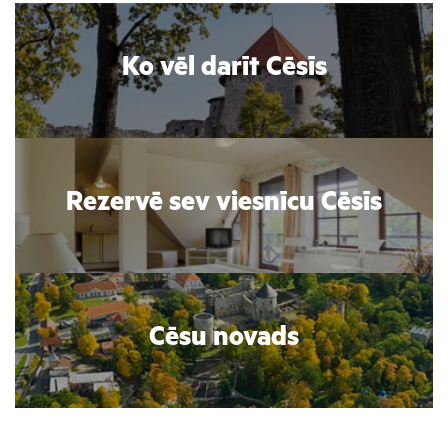
Ko vēl darīt Cēsīs
Rezervē sev viesnīcu Cēsīs
Cēsu novads