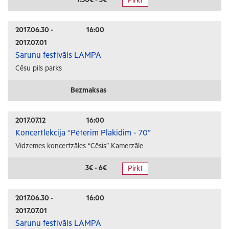
Pirkt
Radošās darbnīcas
Lekcijas
2017.06.30 -
16:00
2017.07.01
Interešu pasākumi
Sarunu festivāls LAMPA
Cēsu pils parks
Ģimenēm ar bērniem
Senioriem
Bezmaksas
Veselība
2017.07.12
16:00
Koncertlekcija “Pēterim Plakidim - 70”
Vidzemes koncertzāles “Cēsis” Kamerzāle
3€ - 6€
Pirkt
2017.06.30 -
16:00
2017.07.01
Sarunu festivāls LAMPA