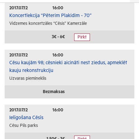
Izrādes
2017.07.12
16:00
Koncertlekcija “Pēterim Plakidim - 70”
Festivāli un svētki
Vidzemes koncertzāles “Cēsis” Kamerzāle
Kino
Literatūra
3€ - 6€
Pirkt
Citi pasākumi
2017.07.12
16:00
Sports
Cēsu kaujām 98; cēsnieki aicināti nest ziedus, apmeklēt
kauju rekonstrukciju
Florbols
Uzvaras piemineklis
Slēpošana
Tautas sports
Bezmaksas
Profesionālais sports
2017.07.12
16:00
Izglītība
Ielīgošana Cēsīs
Cēsu Pils parks
Konferences
Kursi un semināri
1.50€ - 3€