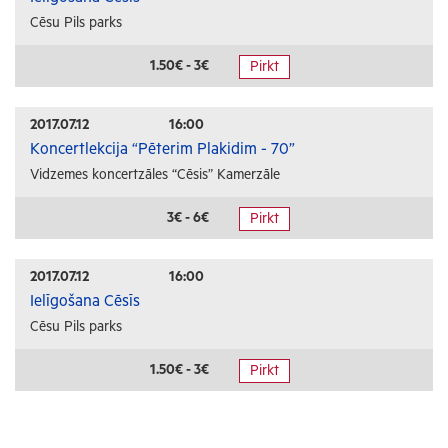
Cēsu Pils parks
1.50€ - 3€
Pirkt
2017.07.12
16:00
Koncertlekcija “Pēterim Plakidim - 70”
Vidzemes koncertzāles “Cēsis” Kamerzāle
3€ - 6€
Pirkt
2017.07.12
16:00
Ielīgošana Cēsīs
Cēsu Pils parks
1.50€ - 3€
Pirkt