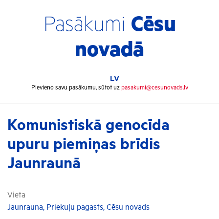
Pasākumi
Cēsu
novadā
LV
Pievieno savu pasākumu, sūtot uz
pasakumi@cesunovads.lv
Komunistiskā genocīda
upuru piemiņas brīdis
Jaunraunā
Vieta
Jaunrauna, Priekuļu pagasts, Cēsu novads