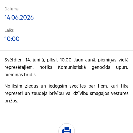
Datums
14.06.2026
Laiks
10:00
Svētdien, 14. jūnijā, plkst. 10.00 Jaunraunā, piemiņas vietā
represētajiem, notiks Komunistiskā genocīda upuru
piemiņas brīdis.
Noliksim ziedus un iedegsim svecītes par tiem, kuri tika
represēti un zaudēja brīvību vai dzīvību smagajos vēstures
brīžos.