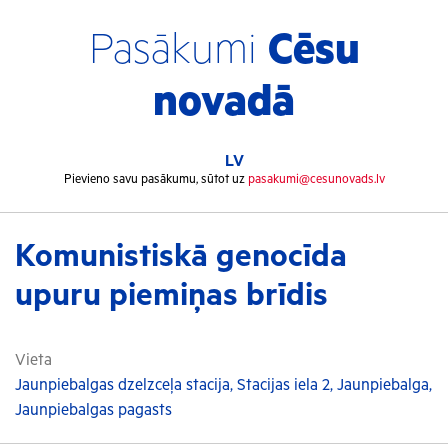
Pasākumi
Cēsu
novadā
LV
Pievieno savu pasākumu, sūtot uz
pasakumi@cesunovads.lv
Komunistiskā genocīda
upuru piemiņas brīdis
Vieta
Jaunpiebalgas dzelzceļa stacija, Stacijas iela 2, Jaunpiebalga,
Jaunpiebalgas pagasts