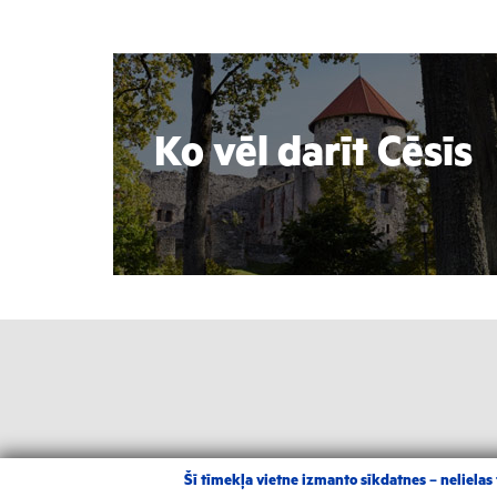
Ko vēl darīt Cēsīs
Šī tīmekļa vietne izmanto sīkdatnes – nelielas t