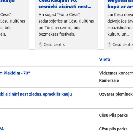
eskaņu
Cēsu kaujām 98;
Ielīgošan
cēsnieki aicināti nest...
kopā ar ār
Cēsis",
Arī šogad "Fono Cēsis",
Lai Cēsu nov
 Cēsu Kultūras
sadarbojoties ar Cēsu Kultūras
dzīvojošos ārv
u, būs
un Tūrisma centru, būs
iepazīstinātu a
āls.
bezmaksas festivāls.
kultūru un...
Cēsu centrs
Cēsu centr
Vieta
m Plakidim - 70”
Vidzemes koncert
Kamerzāle
ki aicināti nest ziedus, apmeklēt kauju
Uzvaras pieminek
Cēsu Pils parks
PA
Cēsu pils parks