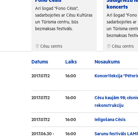
Fono Cēsis
Saulgriežu i
koncerts
is",
Arī šogad "Fono Cēsis",
su Kultūras
sadarbojoties ar Cēsu Kultūras
Arī šogad "Fono 
 būs
un Tūrisma centru, būs
sadarbojoties ar
.
bezmaksas festivāls.
un Tūrisma centr
bezmaksas festiv
Cēsu centrs
Cēsu centrs
Datums
Laiks
Nosaukums
2017.07.12
16:00
Koncertlekcija “Pēteri
2017.07.12
16:00
Cēsu kaujām 98; cēsnie
rekonstrukciju
2017.07.12
16:00
Ielīgošana Cēsīs
2017.06.30 -
16:00
Sarunu festivāls LAM