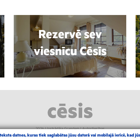
Rezervē sev
viesnīcu Cēsīs
2026 |
Izstrādāja Grandem
|
Autortiesības
eksta datnes, kuras tiek saglabātas jūsu datorā vai mobilajā ierīcē, kad jūs