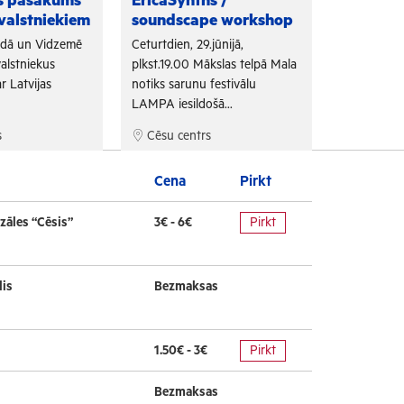
as pasākums
EricaSynths /
Fono Cēs
valstniekiem
soundscape workshop
Arī šogad "
adā un Vidzemē
Ceturtdien, 29.jūnijā,
sadarbojoti
alstniekus
plkst.19.00 Mākslas telpā Mala
un Tūrisma 
r Latvijas
notiks sarunu festivālu
bezmaksas f
LAMPA iesildošā...
s
Cēsu centrs
Cēsu cen
Cena
Pirkt
zāles “Cēsis”
3€ - 6€
Pirkt
lis
Bezmaksas
1.50€ - 3€
Pirkt
Bezmaksas