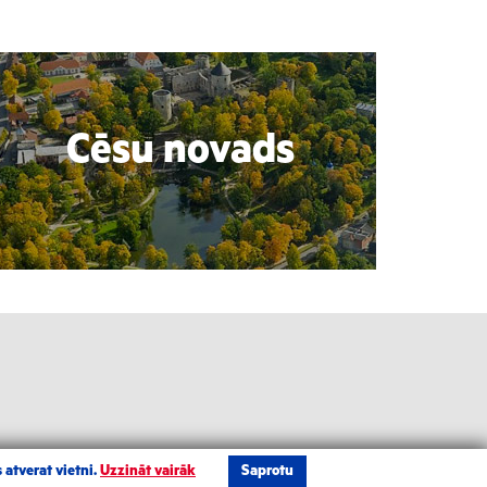
Cēsu novads
 atverat vietni.
Uzzināt vairāk
Saprotu