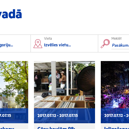
vadā
Vieta
Meklēt
orts
Izglītība
oriju...
Izvēlies vietu...
lorbols
Konferences
lēpošana
Kursi un semināri
autas sports
Radošās darbnīcas
rofesionālais sports
Lekcijas
7.07.15
2017.07.12 - 2017.07.15
2017.07.12 - 2