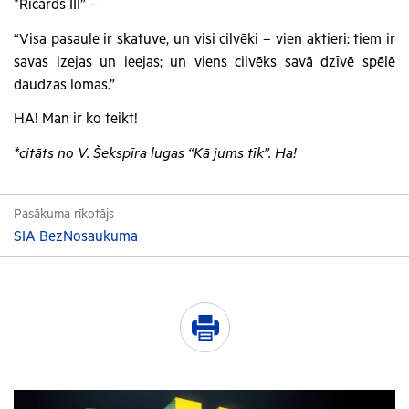
*Ričards III” –
“Visa pasaule ir skatuve, un visi cilvēki – vien aktieri: tiem ir
savas izejas un ieejas; un viens cilvēks savā dzīvē spēlē
daudzas lomas.”
HA! Man ir ko teikt!
*citāts no V. Šekspīra lugas “Kā jums tīk”. Ha!
Pasākuma rīkotājs
SIA BezNosaukuma