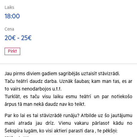
Laiks
18:00
Cena
20€ - 25€
Pirkt
Jau pirms diviem gadiem sagribējās uztaisīt stāvizrādi.
Taču teātrī daudz darba. Uznāk šaubas; kam man tas, es ar
to vairs nenodarbojos u.t.t.
Turklāt, es taču visu laiku esmu teātrī un par notiekošo
ārpus tā man nekā daudz nav ko teikt.
Par ko lai es tai stāvizrādē runāju? Atbilde uz šo jautājumu
mani atrada jau drīz. Vienu vakaru pārlasot kādu no
Šekspīra lugām, ko visi aktieri parasti dara , te pēkšņi: