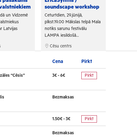
as pasākums
EricaSynths /
Fono Cēs
valstniekiem
soundscape workshop
Arī šogad "
adā un Vidzemē
Ceturtdien, 29.jūnijā,
sadarbojoti
alstniekus
plkst.19.00 Mākslas telpā Mala
un Tūrisma 
r Latvijas
notiks sarunu festivālu
bezmaksas f
LAMPA iesildošā...
s
Cēsu centrs
Cēsu cen
Cena
Pirkt
zāles “Cēsis”
3€ - 6€
Pirkt
lis
Bezmaksas
1.50€ - 3€
Pirkt
Bezmaksas