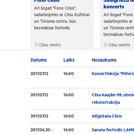
Fono Cēsis
Saulgriežu i
koncerts
is",
Arī šogad "Fono Cēsis",
su Kultūras
sadarbojoties ar Cēsu Kultūras
Arī šogad "Fono 
 būs
un Tūrisma centru, būs
sadarbojoties ar
.
bezmaksas festivāls.
un Tūrisma centr
bezmaksas festiv
Cēsu centrs
Cēsu centrs
Datums
Laiks
Nosaukums
2017.07.12
16:00
Koncertlekcija “Pēteri
2017.07.12
16:00
Cēsu kaujām 98; cēsnie
rekonstrukciju
2017.07.12
16:00
Ielīgošana Cēsīs
2017.06.30 -
16:00
Sarunu festivāls LAM