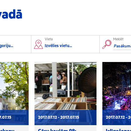
vadā
Vieta
Meklēt
orts
Izglītība
oriju...
Izvēlies vietu...
lorbols
Konferences
lēpošana
Kursi un semināri
autas sports
Radošās darbnīcas
rofesionālais sports
Lekcijas
7.07.15
2017.07.12 - 2017.07.15
2017.07.12 - 2