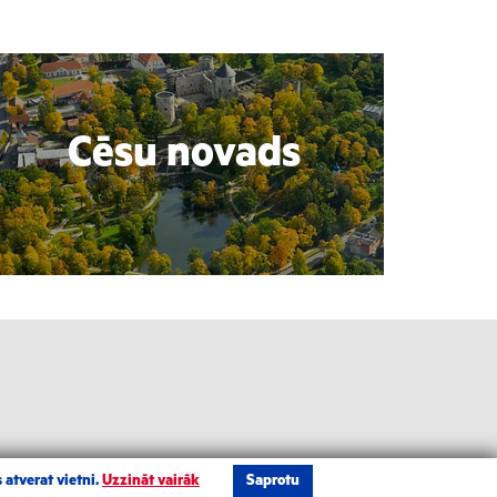
Cēsu novads
 atverat vietni.
Uzzināt vairāk
Saprotu