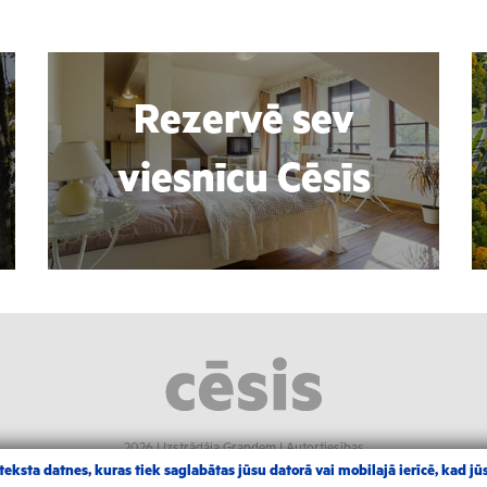
Rezervē sev
viesnīcu Cēsīs
2026 |
Izstrādāja Grandem
|
Autortiesības
eksta datnes, kuras tiek saglabātas jūsu datorā vai mobilajā ierīcē, kad jūs