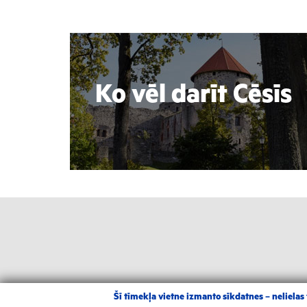
Ko vēl darīt Cēsīs
Šī tīmekļa vietne izmanto sīkdatnes – nelielas t