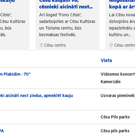
eskaņu
Cēsu kaujām 98;
Ielīgošan
cēsnieki aicināti nest...
kopā ar ār
Cēsis",
Arī šogad "Fono Cēsis",
Lai Cēsu nov
 Cēsu Kultūras
sadarbojoties ar Cēsu Kultūras
dzīvojošos ārv
u, būs
un Tūrisma centru, būs
iepazīstinātu a
āls.
bezmaksas festivāls.
kultūru un...
Cēsu centrs
Cēsu centr
Vieta
m Plakidim - 70”
Vidzemes koncert
Kamerzāle
ki aicināti nest ziedus, apmeklēt kauju
Uzvaras pieminek
Cēsu Pils parks
PA
Cēsu pils parks