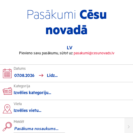
Pasākumi
Cēsu
novadā
LV
Pievieno savu pasākumu, sūtot uz
pasakumi@cesunovads.lv
Datums
Kategorija
Izvēlies kategoriju...
Vieta
Kultūra
Izvēlies vietu...
Meklēt
Izstādes
Koncerti