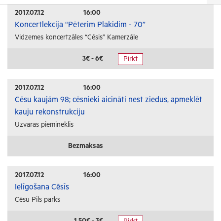
Izrādes
2017.07.12
16:00
Koncertlekcija “Pēterim Plakidim - 70”
Festivāli un svētki
Vidzemes koncertzāles “Cēsis” Kamerzāle
Kino
Literatūra
3€ - 6€
Pirkt
Citi pasākumi
2017.07.12
16:00
Sports
Cēsu kaujām 98; cēsnieki aicināti nest ziedus, apmeklēt
kauju rekonstrukciju
Florbols
Uzvaras piemineklis
Slēpošana
Tautas sports
Bezmaksas
Profesionālais sports
2017.07.12
16:00
Izglītība
Ielīgošana Cēsīs
Cēsu Pils parks
Konferences
Kursi un semināri
1.50€ - 3€