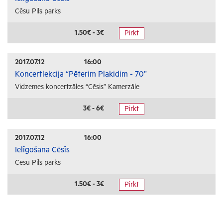
Cēsu Pils parks
1.50€ - 3€
Pirkt
2017.07.12
16:00
Koncertlekcija “Pēterim Plakidim - 70”
Vidzemes koncertzāles “Cēsis” Kamerzāle
3€ - 6€
Pirkt
2017.07.12
16:00
Ielīgošana Cēsīs
Cēsu Pils parks
1.50€ - 3€
Pirkt