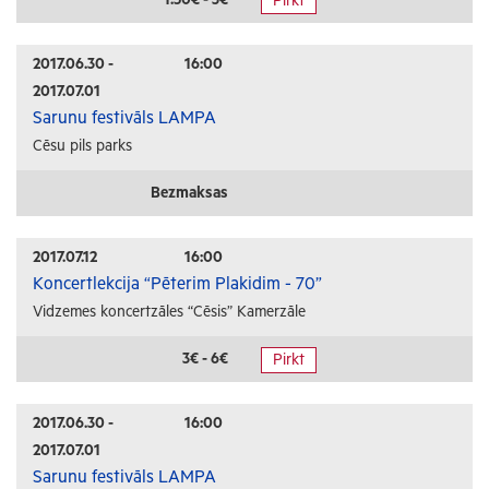
Pirkt
Radošās darbnīcas
Lekcijas
2017.06.30 -
16:00
2017.07.01
Interešu pasākumi
Sarunu festivāls LAMPA
Cēsu pils parks
Ģimenēm ar bērniem
Senioriem
Bezmaksas
Veselība
2017.07.12
16:00
Koncertlekcija “Pēterim Plakidim - 70”
Vidzemes koncertzāles “Cēsis” Kamerzāle
3€ - 6€
Pirkt
2017.06.30 -
16:00
2017.07.01
Sarunu festivāls LAMPA