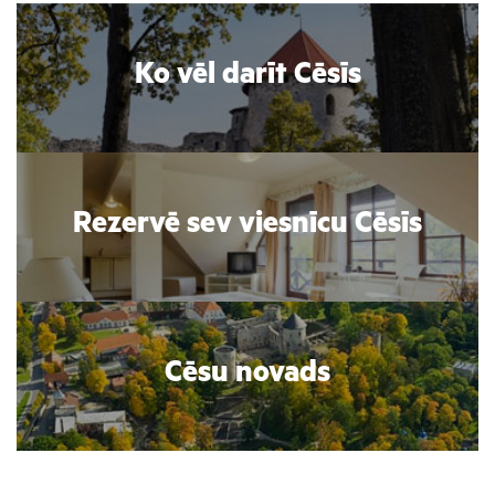
Ko vēl darīt Cēsīs
Rezervē sev viesnīcu Cēsīs
Cēsu novads