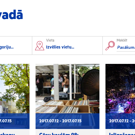
vadā
Vieta
Meklēt
orts
Izglītība
oriju...
Izvēlies vietu...
lorbols
Konferences
lēpošana
Kursi un semināri
autas sports
Radošās darbnīcas
rofesionālais sports
Lekcijas
7.07.15
2017.07.12 - 2017.07.15
2017.07.12 - 2