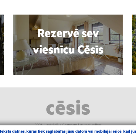
Rezervē sev
viesnīcu Cēsīs
2026 |
Izstrādāja Grandem
|
Autortiesības
eksta datnes, kuras tiek saglabātas jūsu datorā vai mobilajā ierīcē, kad jūs