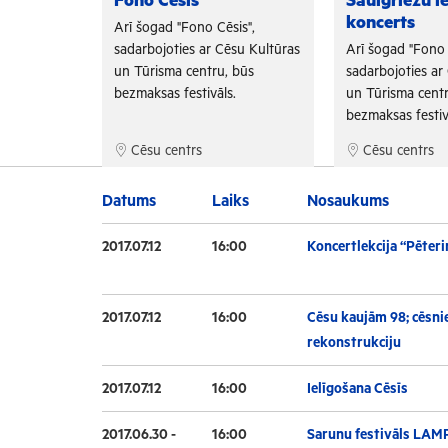
Fono Cēsis
Saulgriežu i
koncerts
is",
Arī šogad "Fono Cēsis",
su Kultūras
sadarbojoties ar Cēsu Kultūras
Arī šogad "Fono 
 būs
un Tūrisma centru, būs
sadarbojoties ar
.
bezmaksas festivāls.
un Tūrisma centr
bezmaksas festiv
Cēsu centrs
Cēsu centrs
Datums
Laiks
Nosaukums
2017.07.12
16:00
Koncertlekcija “Pēteri
2017.07.12
16:00
Cēsu kaujām 98; cēsnie
rekonstrukciju
2017.07.12
16:00
Ielīgošana Cēsīs
2017.06.30 -
16:00
Sarunu festivāls LAM