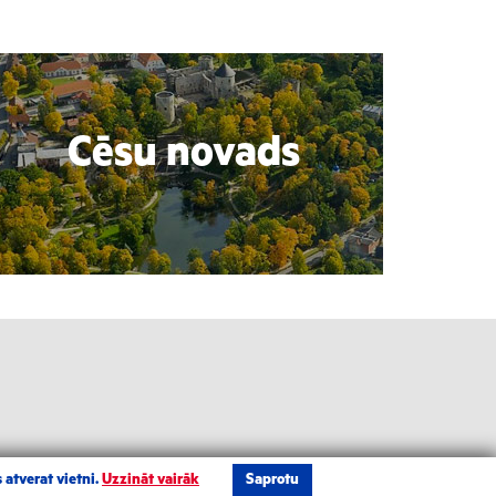
Cēsu novads
 atverat vietni.
Uzzināt vairāk
Saprotu