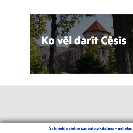
Ko vēl darīt Cēsīs
Šī tīmekļa vietne izmanto sīkdatnes – nelielas t