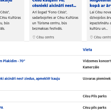
eskaņu
Cēsu kaujām 98;
Ielīgošan
cēsnieki aicināti nest...
kopā ar ār
Cēsis",
Arī šogad "Fono Cēsis",
Lai Cēsu nov
 Cēsu Kultūras
sadarbojoties ar Cēsu Kultūras
dzīvojošos ārv
u, būs
un Tūrisma centru, būs
iepazīstinātu a
āls.
bezmaksas festivāls.
kultūru un...
Cēsu centrs
Cēsu centr
Vieta
m Plakidim - 70”
Vidzemes koncert
Kamerzāle
ki aicināti nest ziedus, apmeklēt kauju
Uzvaras pieminek
Cēsu Pils parks
PA
Cēsu pils parks