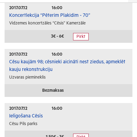
Izrādes
2017.07.12
16:00
Koncertlekcija “Pēterim Plakidim - 70”
Festivāli un svētki
Vidzemes koncertzāles “Cēsis” Kamerzāle
Kino
Literatūra
3€ - 6€
Pirkt
Citi pasākumi
2017.07.12
16:00
Sports
Cēsu kaujām 98; cēsnieki aicināti nest ziedus, apmeklēt
kauju rekonstrukciju
Florbols
Uzvaras piemineklis
Slēpošana
Tautas sports
Bezmaksas
Profesionālais sports
2017.07.12
16:00
Izglītība
Ielīgošana Cēsīs
Cēsu Pils parks
Konferences
Kursi un semināri
1.50€ - 3€