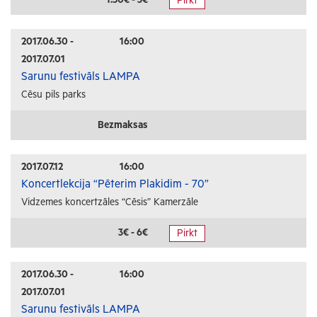
Pirkt
Radošās darbnīcas
Lekcijas
2017.06.30 -
16:00
2017.07.01
Interešu pasākumi
Sarunu festivāls LAMPA
Cēsu pils parks
Ģimenēm ar bērniem
Senioriem
Bezmaksas
Veselība
2017.07.12
16:00
Koncertlekcija “Pēterim Plakidim - 70”
Vidzemes koncertzāles “Cēsis” Kamerzāle
3€ - 6€
Pirkt
2017.06.30 -
16:00
2017.07.01
Sarunu festivāls LAMPA