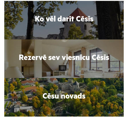
Ko vēl darīt Cēsīs
Rezervē sev viesnīcu Cēsīs
Cēsu novads