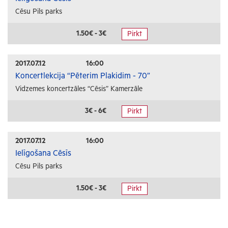
Cēsu Pils parks
1.50€ - 3€
Pirkt
2017.07.12
16:00
Koncertlekcija “Pēterim Plakidim - 70”
Vidzemes koncertzāles “Cēsis” Kamerzāle
3€ - 6€
Pirkt
2017.07.12
16:00
Ielīgošana Cēsīs
Cēsu Pils parks
1.50€ - 3€
Pirkt