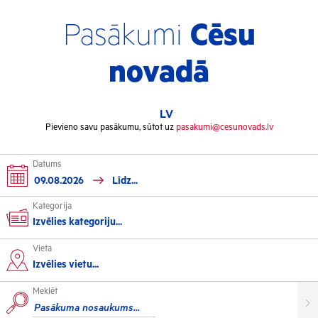
Pasākumi
Cēsu
novadā
LV
Pievieno savu pasākumu, sūtot uz
pasakumi@cesunovads.lv
Datums
Kategorija
Izvēlies kategoriju...
Vieta
Kultūra
Izvēlies vietu...
Meklēt
Izstādes
Koncerti