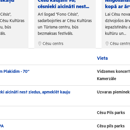
eskaņu
Cēsu kaujām 98;
Ielīgošan
cēsnieki aicināti nest...
kopā ar ār
Cēsis",
Arī šogad "Fono Cēsis",
Lai Cēsu nov
 Cēsu Kultūras
sadarbojoties ar Cēsu Kultūras
dzīvojošos ārv
u, būs
un Tūrisma centru, būs
iepazīstinātu a
āls.
bezmaksas festivāls.
kultūru un...
Cēsu centrs
Cēsu centr
Vieta
m Plakidim - 70”
Vidzemes koncert
Kamerzāle
ki aicināti nest ziedus, apmeklēt kauju
Uzvaras pieminek
Cēsu Pils parks
PA
Cēsu pils parks