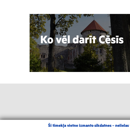
Ko vēl darīt Cēsīs
Šī tīmekļa vietne izmanto sīkdatnes – nelielas t