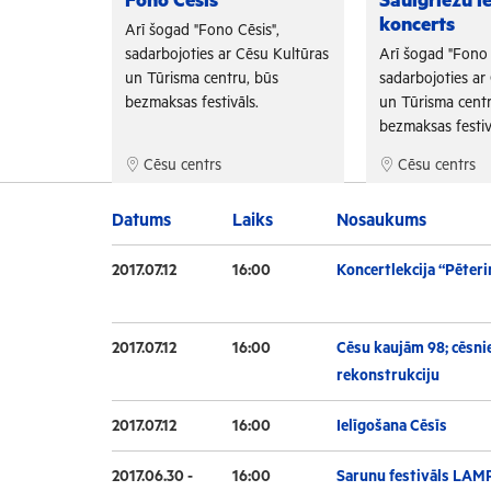
Fono Cēsis
Saulgriežu i
koncerts
is",
Arī šogad "Fono Cēsis",
su Kultūras
sadarbojoties ar Cēsu Kultūras
Arī šogad "Fono 
 būs
un Tūrisma centru, būs
sadarbojoties ar
.
bezmaksas festivāls.
un Tūrisma centr
bezmaksas festiv
Cēsu centrs
Cēsu centrs
Datums
Laiks
Nosaukums
2017.07.12
16:00
Koncertlekcija “Pēteri
2017.07.12
16:00
Cēsu kaujām 98; cēsnie
rekonstrukciju
2017.07.12
16:00
Ielīgošana Cēsīs
2017.06.30 -
16:00
Sarunu festivāls LAM