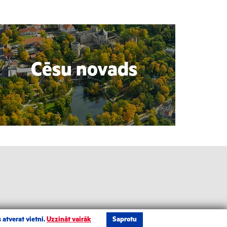
Cēsu novads
 atverat vietni.
Uzzināt vairāk
Saprotu