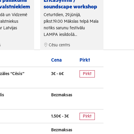
as pasākums
EricaSynths /
Fono Cēs
valstniekiem
soundscape workshop
Arī šogad "
adā un Vidzemē
Ceturtdien, 29.jūnijā,
sadarbojoti
alstniekus
plkst.19.00 Mākslas telpā Mala
un Tūrisma 
r Latvijas
notiks sarunu festivālu
bezmaksas f
LAMPA iesildošā...
s
Cēsu centrs
Cēsu cen
Cena
Pirkt
zāles “Cēsis”
3€ - 6€
Pirkt
lis
Bezmaksas
1.50€ - 3€
Pirkt
Bezmaksas