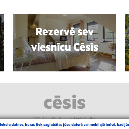
Rezervē sev
viesnīcu Cēsīs
2026 |
Izstrādāja Grandem
|
Autortiesības
eksta datnes, kuras tiek saglabātas jūsu datorā vai mobilajā ierīcē, kad jūs