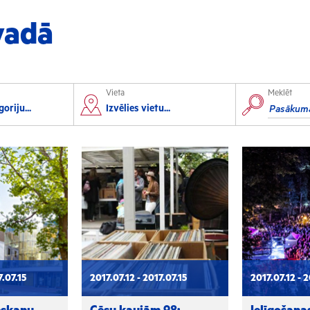
vadā
Vieta
Meklēt
orts
Izglītība
oriju...
Izvēlies vietu...
lorbols
Konferences
lēpošana
Kursi un semināri
autas sports
Radošās darbnīcas
rofesionālais sports
Lekcijas
7.07.15
2017.07.12 - 2017.07.15
2017.07.12 - 2