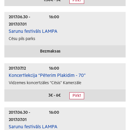
Pirkt
Radošās darbnīcas
Lekcijas
2017.06.30 -
16:00
2017.07.01
Interešu pasākumi
Sarunu festivāls LAMPA
Cēsu pils parks
Ģimenēm ar bērniem
Senioriem
Bezmaksas
Veselība
2017.07.12
16:00
Koncertlekcija “Pēterim Plakidim - 70”
Vidzemes koncertzāles “Cēsis” Kamerzāle
3€ - 6€
Pirkt
2017.06.30 -
16:00
2017.07.01
Sarunu festivāls LAMPA