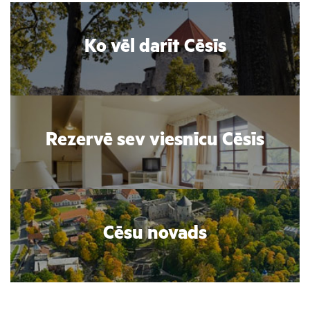
Ko vēl darīt Cēsīs
Rezervē sev viesnīcu Cēsīs
Cēsu novads