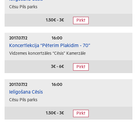
Cēsu Pils parks
1.50€ - 3€
Pirkt
2017.07.12
16:00
Koncertlekcija “Pēterim Plakidim - 70”
Vidzemes koncertzāles “Cēsis” Kamerzāle
3€ - 6€
Pirkt
2017.07.12
16:00
Ielīgošana Cēsīs
Cēsu Pils parks
1.50€ - 3€
Pirkt