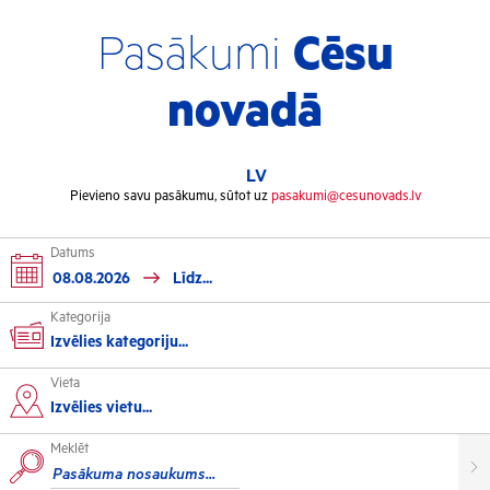
Pasākumi
Cēsu
novadā
LV
Pievieno savu pasākumu, sūtot uz
pasakumi@cesunovads.lv
Datums
Kategorija
Izvēlies kategoriju...
Vieta
Kultūra
Izvēlies vietu...
Meklēt
Izstādes
Koncerti