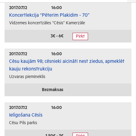
Izrādes
2017.07.12
16:00
Koncertlekcija “Pēterim Plakidim - 70”
Festivāli un svētki
Vidzemes koncertzāles “Cēsis” Kamerzāle
Kino
Literatūra
3€ - 6€
Pirkt
Citi pasākumi
2017.07.12
16:00
Sports
Cēsu kaujām 98; cēsnieki aicināti nest ziedus, apmeklēt
kauju rekonstrukciju
Florbols
Uzvaras piemineklis
Slēpošana
Tautas sports
Bezmaksas
Profesionālais sports
2017.07.12
16:00
Izglītība
Ielīgošana Cēsīs
Cēsu Pils parks
Konferences
Kursi un semināri
1.50€ - 3€