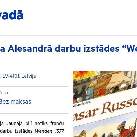
vadā
la Alesandrā darbu izstādes “W
, LV-4101, Latvija
Cena
Bez maksas
ja Jaunajā pilī notiks franču
 darbu izstādes
Wenden 1577