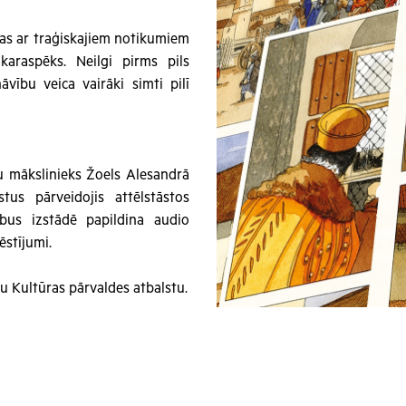
tas ar traģiskajiem notikumiem
karaspēks. Neilgi pirms pils
vību veica vairāki simti pilī
u mākslinieks Žoels Alesandrā
tus pārveidojis attēlstāstos
bus izstādē papildina audio
ēstījumi.
su Kultūras pārvaldes atbalstu.