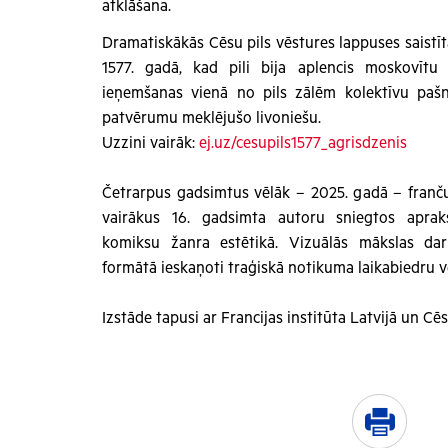
atklāšana.
Dramatiskākās Cēsu pils vēstures lappuses saistī
1577. gadā, kad pili bija aplencis moskovītu 
ieņemšanas vienā no pils zālēm kolektīvu pašnā
patvērumu meklējušo livoniešu.
Uzzini vairāk:
ej.uz/cesupils1577_agrisdzenis
Četrarpus gadsimtus vēlāk – 2025. gadā – franč
vairākus 16. gadsimta autoru sniegtos apraks
komiksu žanra estētikā. Vizuālās mākslas dar
formātā ieskaņoti traģiskā notikuma laikabiedru v
Izstāde tapusi ar Francijas institūta Latvijā un Cē