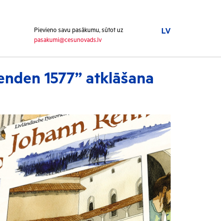
Pievieno savu pasākumu, sūtot uz
LV
pasakumi@cesunovads.lv
enden 1577” atklāšana