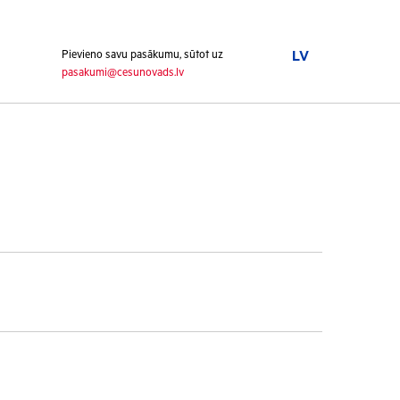
Pievieno savu pasākumu, sūtot uz
LV
pasakumi@cesunovads.lv