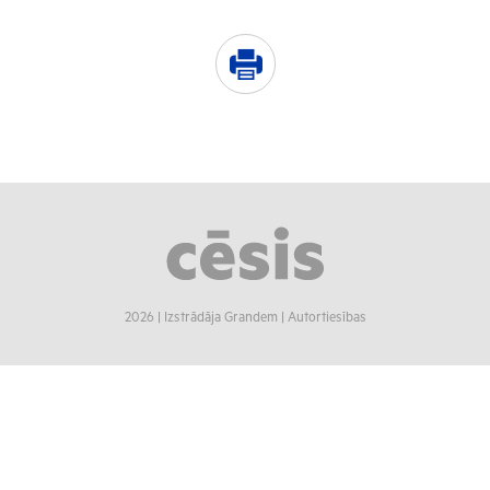
2026 |
Izstrādāja Grandem
|
Autortiesības