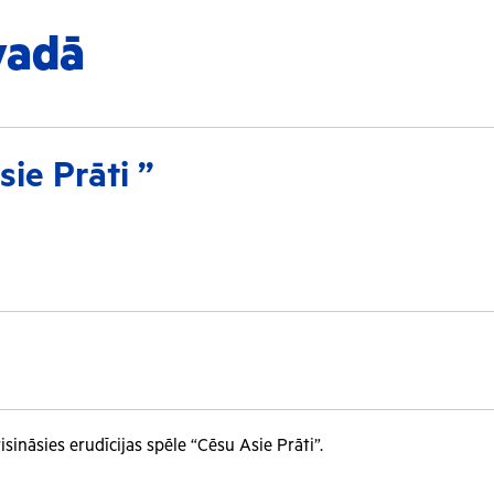
vadā
sie Prāti ”
sināsies erudīcijas spēle “Cēsu Asie Prāti”.