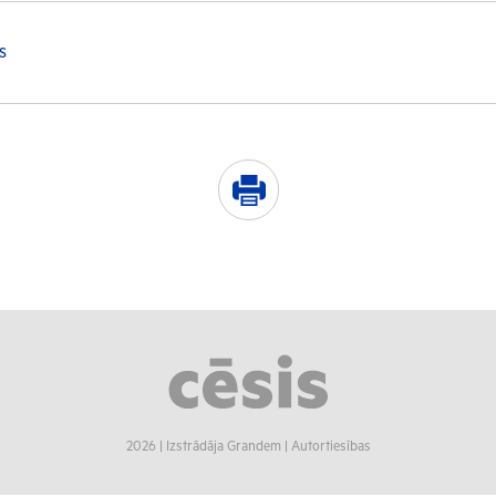
s
2026 |
Izstrādāja Grandem
|
Autortiesības