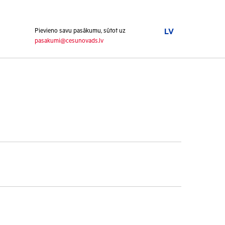
Pievieno savu pasākumu, sūtot uz
LV
pasakumi@cesunovads.lv