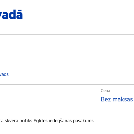
vadā
vads
Cena
Bez maksas
tra skvērā notiks Eglītes iedegšanas pasākums.