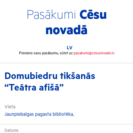
Pasākumi
Cēsu
novadā
LV
Pievieno savu pasākumu, sūtot uz
pasakumi@cesunovads.lv
Domubiedru tikšanās
“Teātra afišā”
Vieta
Jaunpiebalgas pagasta bibliotēka,
Datums