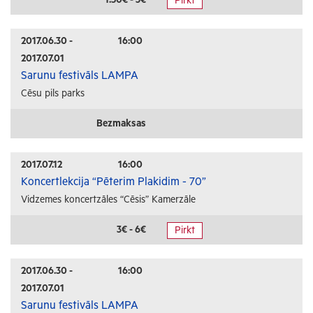
Pirkt
Radošās darbnīcas
Lekcijas
2017.06.30 -
16:00
2017.07.01
Interešu pasākumi
Sarunu festivāls LAMPA
Cēsu pils parks
Ģimenēm ar bērniem
Senioriem
Bezmaksas
Veselība
2017.07.12
16:00
Koncertlekcija “Pēterim Plakidim - 70”
Vidzemes koncertzāles “Cēsis” Kamerzāle
3€ - 6€
Pirkt
2017.06.30 -
16:00
2017.07.01
Sarunu festivāls LAMPA