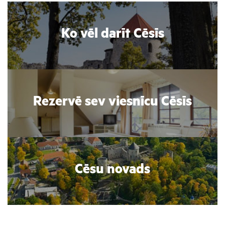
Ko vēl darīt Cēsīs
Rezervē sev viesnīcu Cēsīs
Cēsu novads