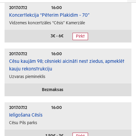
Izrādes
2017.07.12
16:00
Koncertlekcija “Pēterim Plakidim - 70”
Festivāli un svētki
Vidzemes koncertzāles “Cēsis” Kamerzāle
Kino
Literatūra
3€ - 6€
Pirkt
Citi pasākumi
2017.07.12
16:00
Sports
Cēsu kaujām 98; cēsnieki aicināti nest ziedus, apmeklēt
kauju rekonstrukciju
Florbols
Uzvaras piemineklis
Slēpošana
Tautas sports
Bezmaksas
Profesionālais sports
2017.07.12
16:00
Izglītība
Ielīgošana Cēsīs
Cēsu Pils parks
Konferences
Kursi un semināri
1.50€ - 3€