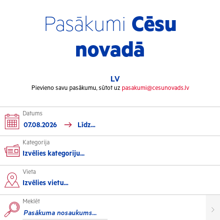
Pasākumi
Cēsu
novadā
LV
Pievieno savu pasākumu, sūtot uz
pasakumi@cesunovads.lv
Datums
Kategorija
Izvēlies kategoriju...
Vieta
Kultūra
Izvēlies vietu...
Meklēt
Izstādes
Koncerti