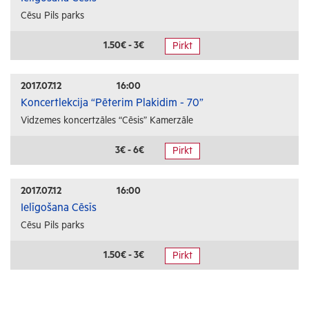
Cēsu Pils parks
1.50€ - 3€
Pirkt
2017.07.12
16:00
Koncertlekcija “Pēterim Plakidim - 70”
Vidzemes koncertzāles “Cēsis” Kamerzāle
3€ - 6€
Pirkt
2017.07.12
16:00
Ielīgošana Cēsīs
Cēsu Pils parks
1.50€ - 3€
Pirkt