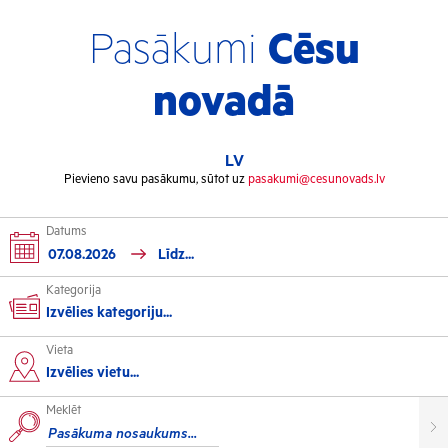
Pasākumi
Cēsu
novadā
LV
Pievieno savu pasākumu, sūtot uz
pasakumi@cesunovads.lv
Datums
Kategorija
Izvēlies kategoriju...
Vieta
Kultūra
Izvēlies vietu...
Meklēt
Izstādes
Koncerti