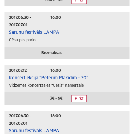
Pirkt
Radošās darbnīcas
Lekcijas
2017.06.30 -
16:00
2017.07.01
Interešu pasākumi
Sarunu festivāls LAMPA
Cēsu pils parks
Ģimenēm ar bērniem
Senioriem
Bezmaksas
Veselība
2017.07.12
16:00
Koncertlekcija “Pēterim Plakidim - 70”
Vidzemes koncertzāles “Cēsis” Kamerzāle
3€ - 6€
Pirkt
2017.06.30 -
16:00
2017.07.01
Sarunu festivāls LAMPA