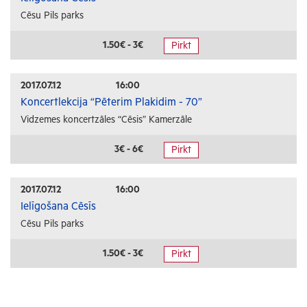
Cēsu Pils parks
1.50€ - 3€
Pirkt
2017.07.12
16:00
Koncertlekcija “Pēterim Plakidim - 70”
Vidzemes koncertzāles “Cēsis” Kamerzāle
3€ - 6€
Pirkt
2017.07.12
16:00
Ielīgošana Cēsīs
Cēsu Pils parks
1.50€ - 3€
Pirkt