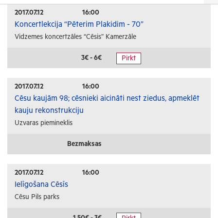
Izrādes
2017.07.12
16:00
Koncertlekcija “Pēterim Plakidim - 70”
Festivāli un svētki
Vidzemes koncertzāles “Cēsis” Kamerzāle
Kino
Literatūra
3€ - 6€
Pirkt
Citi pasākumi
2017.07.12
16:00
Sports
Cēsu kaujām 98; cēsnieki aicināti nest ziedus, apmeklēt
kauju rekonstrukciju
Florbols
Uzvaras piemineklis
Slēpošana
Tautas sports
Bezmaksas
Profesionālais sports
2017.07.12
16:00
Izglītība
Ielīgošana Cēsīs
Cēsu Pils parks
Konferences
Kursi un semināri
1.50€ - 3€