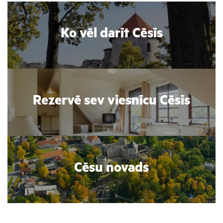
Ko vēl darīt Cēsīs
Rezervē sev viesnīcu Cēsīs
Cēsu novads