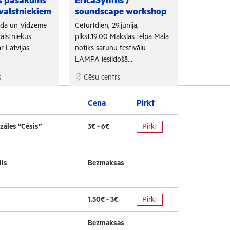
as pasākums
EricaSynths /
Fono Cēs
valstniekiem
soundscape workshop
Arī šogad "
adā un Vidzemē
Ceturtdien, 29.jūnijā,
sadarbojoti
alstniekus
plkst.19.00 Mākslas telpā Mala
un Tūrisma 
r Latvijas
notiks sarunu festivālu
bezmaksas f
LAMPA iesildošā...
s
Cēsu centrs
Cēsu cen
Cena
Pirkt
zāles “Cēsis”
3€ - 6€
Pirkt
lis
Bezmaksas
1.50€ - 3€
Pirkt
Bezmaksas