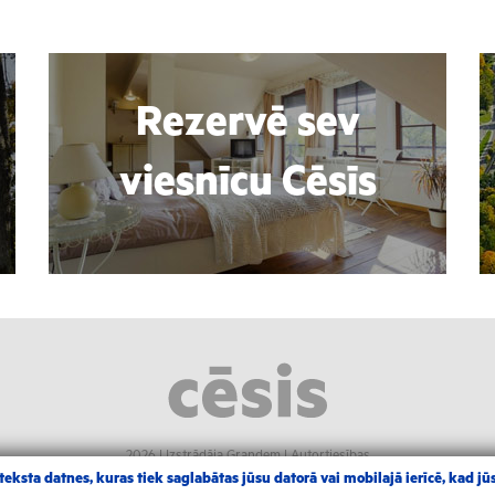
Rezervē sev
viesnīcu Cēsīs
2026 |
Izstrādāja Grandem
|
Autortiesības
eksta datnes, kuras tiek saglabātas jūsu datorā vai mobilajā ierīcē, kad jūs