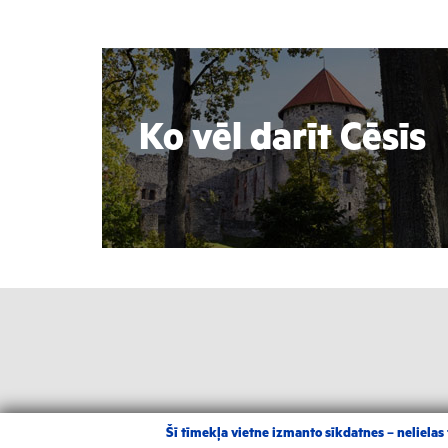
Ko vēl darīt Cēsīs
Šī tīmekļa vietne izmanto sīkdatnes – nelielas t