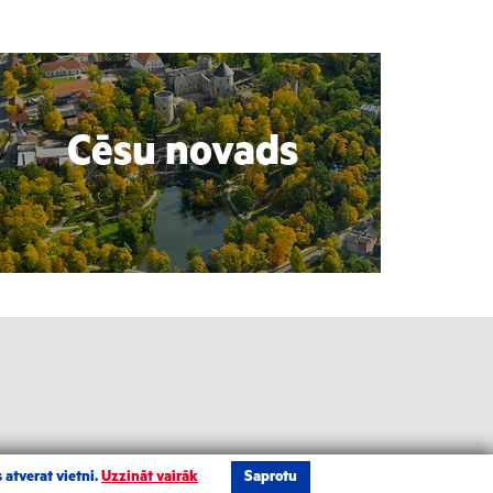
Cēsu novads
 atverat vietni.
Uzzināt vairāk
Saprotu