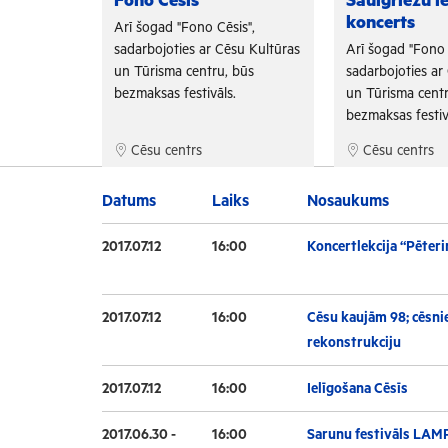
Fono Cēsis
Saulgriežu i
koncerts
is",
Arī šogad "Fono Cēsis",
su Kultūras
sadarbojoties ar Cēsu Kultūras
Arī šogad "Fono 
 būs
un Tūrisma centru, būs
sadarbojoties ar
.
bezmaksas festivāls.
un Tūrisma centr
bezmaksas festiv
Cēsu centrs
Cēsu centrs
Datums
Laiks
Nosaukums
2017.07.12
16:00
Koncertlekcija “Pēteri
2017.07.12
16:00
Cēsu kaujām 98; cēsnie
rekonstrukciju
2017.07.12
16:00
Ielīgošana Cēsīs
2017.06.30 -
16:00
Sarunu festivāls LAM