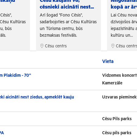
eskaņu
Cēsu kaujām 98;
Ielīgošan
cēsnieki aicināti nest...
kopā ar ār
Cēsis",
Arī šogad "Fono Cēsis",
Lai Cēsu nov
 Cēsu Kultūras
sadarbojoties ar Cēsu Kultūras
dzīvojošos ārv
u, būs
un Tūrisma centru, būs
iepazīstinātu a
āls.
bezmaksas festivāls.
kultūru un...
Cēsu centrs
Cēsu centr
Vieta
m Plakidim - 70”
Vidzemes koncert
Kamerzāle
ki aicināti nest ziedus, apmeklēt kauju
Uzvaras pieminek
Cēsu Pils parks
PA
Cēsu pils parks