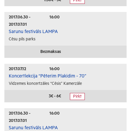
Pirkt
Radošās darbnīcas
Lekcijas
2017.06.30 -
16:00
2017.07.01
Interešu pasākumi
Sarunu festivāls LAMPA
Cēsu pils parks
Ģimenēm ar bērniem
Senioriem
Bezmaksas
Veselība
2017.07.12
16:00
Koncertlekcija “Pēterim Plakidim - 70”
Vidzemes koncertzāles “Cēsis” Kamerzāle
3€ - 6€
Pirkt
2017.06.30 -
16:00
2017.07.01
Sarunu festivāls LAMPA