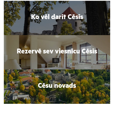
Ko vēl darīt Cēsīs
Rezervē sev viesnīcu Cēsīs
Cēsu novads