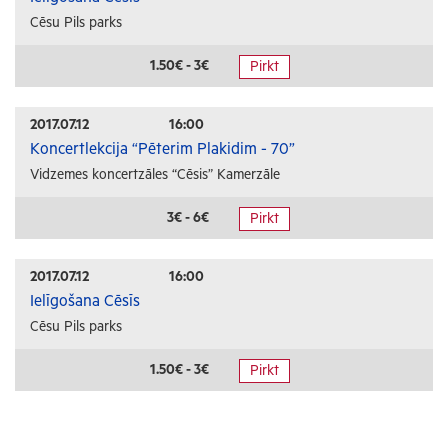
Cēsu Pils parks
1.50€ - 3€
Pirkt
2017.07.12
16:00
Koncertlekcija “Pēterim Plakidim - 70”
Vidzemes koncertzāles “Cēsis” Kamerzāle
3€ - 6€
Pirkt
2017.07.12
16:00
Ielīgošana Cēsīs
Cēsu Pils parks
1.50€ - 3€
Pirkt