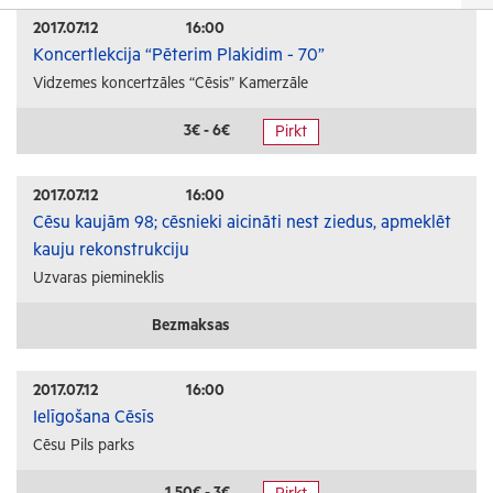
Izrādes
2017.07.12
16:00
Koncertlekcija “Pēterim Plakidim - 70”
Festivāli un svētki
Vidzemes koncertzāles “Cēsis” Kamerzāle
Kino
Literatūra
3€ - 6€
Pirkt
Citi pasākumi
2017.07.12
16:00
Sports
Cēsu kaujām 98; cēsnieki aicināti nest ziedus, apmeklēt
kauju rekonstrukciju
Florbols
Uzvaras piemineklis
Slēpošana
Tautas sports
Bezmaksas
Profesionālais sports
2017.07.12
16:00
Izglītība
Ielīgošana Cēsīs
Cēsu Pils parks
Konferences
Kursi un semināri
1.50€ - 3€