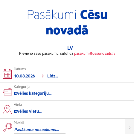
Pasākumi
Cēsu
novadā
LV
Pievieno savu pasākumu, sūtot uz
pasakumi@cesunovads.lv
Datums
Kategorija
Izvēlies kategoriju...
Vieta
Kultūra
Izvēlies vietu...
Meklēt
Izstādes
Koncerti