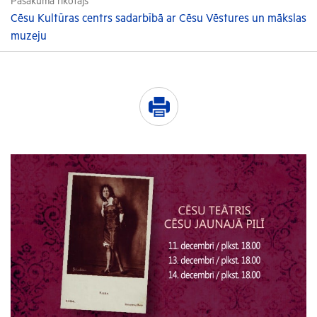
Pasākuma rīkotājs
Cēsu Kultūras centrs sadarbībā ar Cēsu Vēstures un mākslas
muzeju