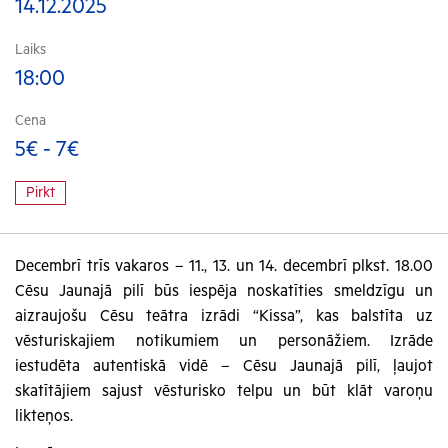
14.12.2025
Laiks
18:00
Cena
5€ - 7€
Pirkt
Decembrī trīs vakaros – 11., 13. un 14. decembrī plkst. 18.00
Cēsu Jaunajā pilī būs iespēja noskatīties smeldzīgu un
aizraujošu Cēsu teātra izrādi “Kissa”, kas balstīta uz
vēsturiskajiem notikumiem un personāžiem. Izrāde
iestudēta autentiskā vidē – Cēsu Jaunajā pilī, ļaujot
skatītājiem sajust vēsturisko telpu un būt klāt varoņu
likteņos.