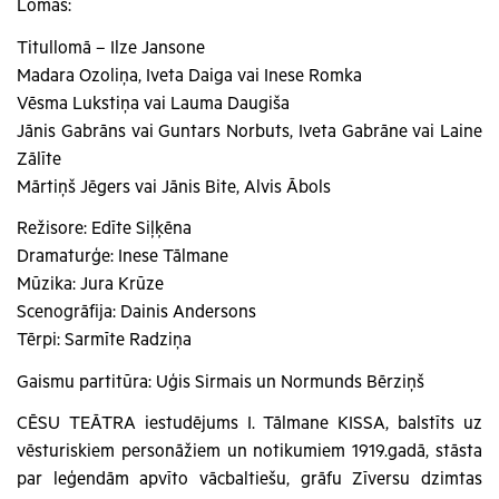
Lomās:
Titullomā – Ilze Jansone
Madara Ozoliņa, Iveta Daiga vai Inese Romka
Vēsma Lukstiņa vai Lauma Daugiša
Jānis Gabrāns vai Guntars Norbuts, Iveta Gabrāne vai Laine
Zālīte
Mārtiņš Jēgers vai Jānis Bite, Alvis Ābols
Režisore: Edīte Siļķēna
Dramaturģe: Inese Tālmane
Mūzika: Jura Krūze
Scenogrāfija: Dainis Andersons
Tērpi: Sarmīte Radziņa
Gaismu partitūra: Uģis Sirmais un Normunds Bērziņš
CĒSU TEĀTRA iestudējums I. Tālmane KISSA, balstīts uz
vēsturiskiem personāžiem un notikumiem 1919.gadā, stāsta
par leģendām apvīto vācbaltiešu, grāfu Zīversu dzimtas