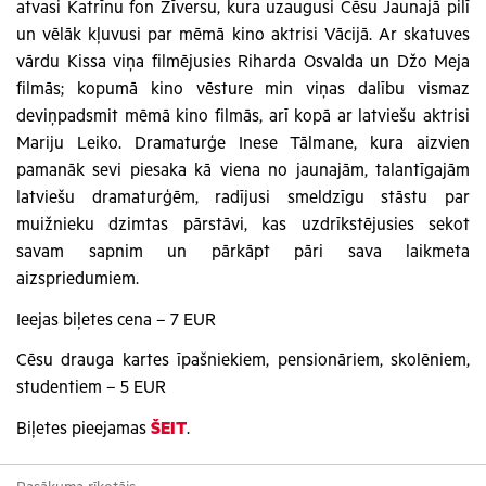
atvasi Katrīnu fon Zīversu, kura uzaugusi Cēsu Jaunajā pilī
un vēlāk kļuvusi par mēmā kino aktrisi Vācijā. Ar skatuves
vārdu Kissa viņa filmējusies Riharda Osvalda un Džo Meja
filmās; kopumā kino vēsture min viņas dalību vismaz
deviņpadsmit mēmā kino filmās, arī kopā ar latviešu aktrisi
Mariju Leiko. Dramaturģe Inese Tālmane, kura aizvien
pamanāk sevi piesaka kā viena no jaunajām, talantīgajām
latviešu dramaturģēm, radījusi smeldzīgu stāstu par
muižnieku dzimtas pārstāvi, kas uzdrīkstējusies sekot
savam sapnim un pārkāpt pāri sava laikmeta
aizspriedumiem.
Ieejas biļetes cena – 7 EUR
Cēsu drauga kartes īpašniekiem, pensionāriem, skolēniem,
studentiem – 5 EUR
Biļetes pieejamas
ŠEIT
.