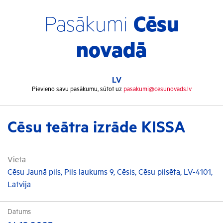
Pasākumi
Cēsu
novadā
LV
Pievieno savu pasākumu, sūtot uz
pasakumi@cesunovads.lv
Cēsu teātra izrāde KISSA
Vieta
Cēsu Jaunā pils, Pils laukums 9, Cēsis, Cēsu pilsēta, LV-4101,
Latvija
Datums