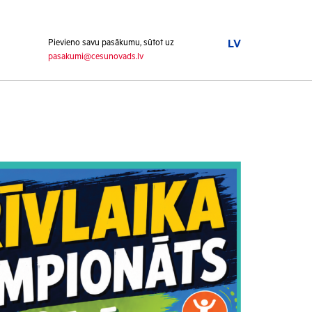
Pievieno savu pasākumu, sūtot uz
LV
pasakumi@cesunovads.lv