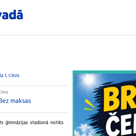
vadā
a 1, Cēsis
Cena
Bez maksas
sts ģimnāzijas stadionā notiks