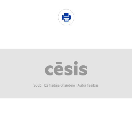
2026 |
Izstrādāja Grandem
|
Autortiesības