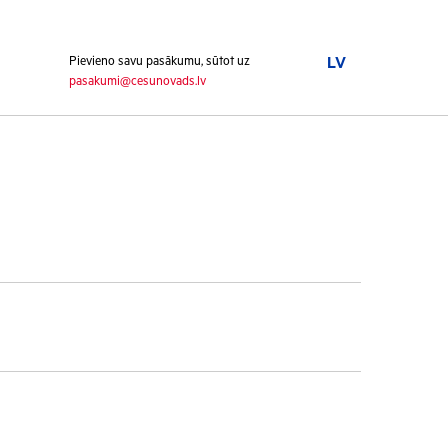
Pievieno savu pasākumu, sūtot uz
LV
pasakumi@cesunovads.lv