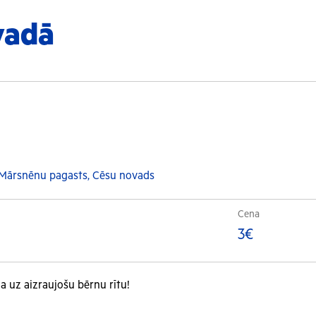
vadā
 Mārsnēnu pagasts, Cēsu novads
Cena
3€
a uz aizraujošu bērnu rītu!