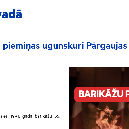
vadā
s piemiņas ugunskuri Pārgaujas
gsies 1991. gada barikāžu 35.