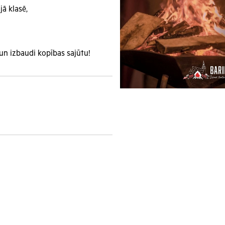
jā klasē,
 un izbaudi kopības sajūtu!