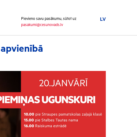
Pievieno savu pasākumu, sūtot uz
LV
pasakumi@cesunovads.lv
 apvienībā