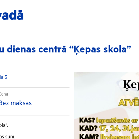
vadā
nu dienas centrā “Ķepas skola”
la 5
Cena
Bez maksas
la”.
as suni.