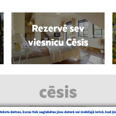
Rezervē sev
viesnīcu Cēsīs
2026 |
Izstrādāja Grandem
|
Autortiesības
eksta datnes, kuras tiek saglabātas jūsu datorā vai mobilajā ierīcē, kad jūs