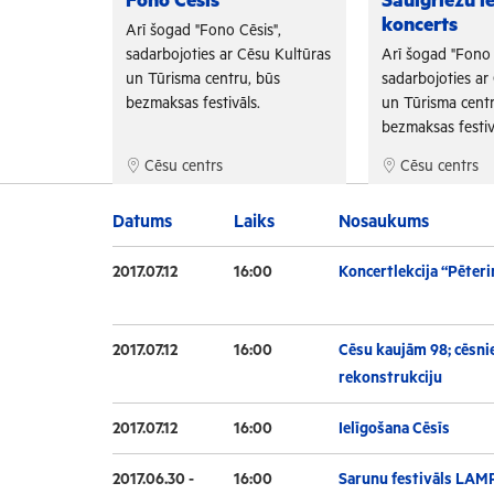
Fono Cēsis
Saulgriežu i
koncerts
is",
Arī šogad "Fono Cēsis",
su Kultūras
sadarbojoties ar Cēsu Kultūras
Arī šogad "Fono 
 būs
un Tūrisma centru, būs
sadarbojoties ar
.
bezmaksas festivāls.
un Tūrisma centr
bezmaksas festiv
Cēsu centrs
Cēsu centrs
Datums
Laiks
Nosaukums
2017.07.12
16:00
Koncertlekcija “Pēteri
2017.07.12
16:00
Cēsu kaujām 98; cēsnie
rekonstrukciju
2017.07.12
16:00
Ielīgošana Cēsīs
2017.06.30 -
16:00
Sarunu festivāls LAM