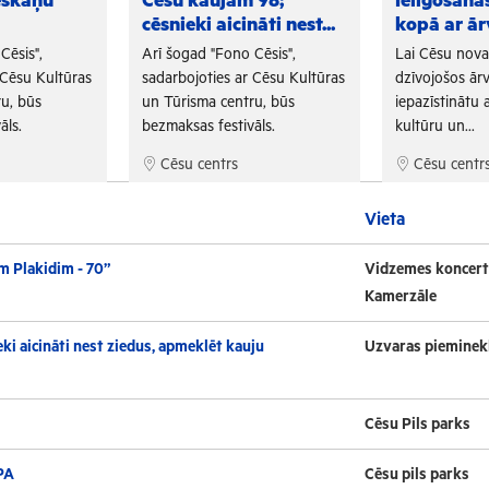
eskaņu
Cēsu kaujām 98;
Ielīgošan
cēsnieki aicināti nest...
kopā ar ār
Cēsis",
Arī šogad "Fono Cēsis",
Lai Cēsu nov
 Cēsu Kultūras
sadarbojoties ar Cēsu Kultūras
dzīvojošos ārv
u, būs
un Tūrisma centru, būs
iepazīstinātu a
āls.
bezmaksas festivāls.
kultūru un...
Cēsu centrs
Cēsu centr
Vieta
m Plakidim - 70”
Vidzemes koncert
Kamerzāle
ki aicināti nest ziedus, apmeklēt kauju
Uzvaras pieminek
Cēsu Pils parks
PA
Cēsu pils parks