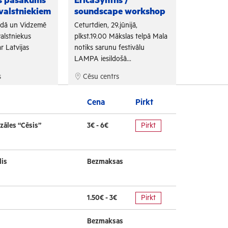
as pasākums
EricaSynths /
Fono Cēs
valstniekiem
soundscape workshop
Arī šogad "
adā un Vidzemē
Ceturtdien, 29.jūnijā,
sadarbojoti
alstniekus
plkst.19.00 Mākslas telpā Mala
un Tūrisma 
r Latvijas
notiks sarunu festivālu
bezmaksas f
LAMPA iesildošā...
s
Cēsu centrs
Cēsu cen
Cena
Pirkt
zāles “Cēsis”
3€ - 6€
Pirkt
lis
Bezmaksas
1.50€ - 3€
Pirkt
Bezmaksas