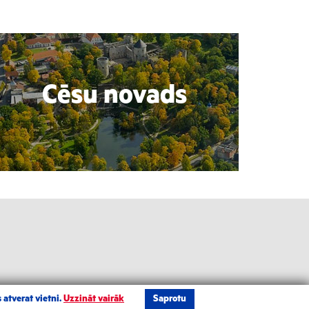
Cēsu novads
 atverat vietni.
Uzzināt vairāk
Saprotu