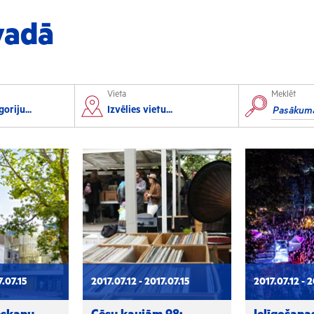
vadā
Vieta
Meklēt
orts
Izglītība
oriju...
Izvēlies vietu...
lorbols
Konferences
lēpošana
Kursi un semināri
autas sports
Radošās darbnīcas
rofesionālais sports
Lekcijas
7.07.15
2017.07.12 - 2017.07.15
2017.07.12 - 2