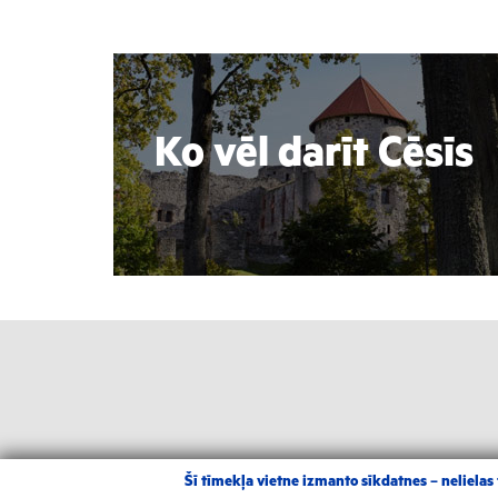
Ko vēl darīt Cēsīs
Šī tīmekļa vietne izmanto sīkdatnes – nelielas t