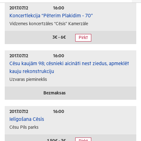
Izrādes
2017.07.12
16:00
Koncertlekcija “Pēterim Plakidim - 70”
Festivāli un svētki
Vidzemes koncertzāles “Cēsis” Kamerzāle
Kino
Literatūra
3€ - 6€
Pirkt
Citi pasākumi
2017.07.12
16:00
Sports
Cēsu kaujām 98; cēsnieki aicināti nest ziedus, apmeklēt
kauju rekonstrukciju
Florbols
Uzvaras piemineklis
Slēpošana
Tautas sports
Bezmaksas
Profesionālais sports
2017.07.12
16:00
Izglītība
Ielīgošana Cēsīs
Cēsu Pils parks
Konferences
Kursi un semināri
1.50€ - 3€