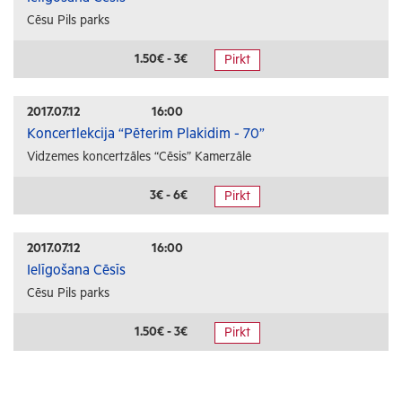
Cēsu Pils parks
1.50€ - 3€
Pirkt
2017.07.12
16:00
Koncertlekcija “Pēterim Plakidim - 70”
Vidzemes koncertzāles “Cēsis” Kamerzāle
3€ - 6€
Pirkt
2017.07.12
16:00
Ielīgošana Cēsīs
Cēsu Pils parks
1.50€ - 3€
Pirkt