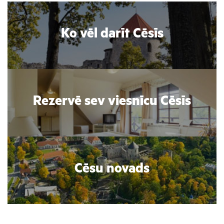
Ko vēl darīt Cēsīs
Rezervē sev viesnīcu Cēsīs
Cēsu novads