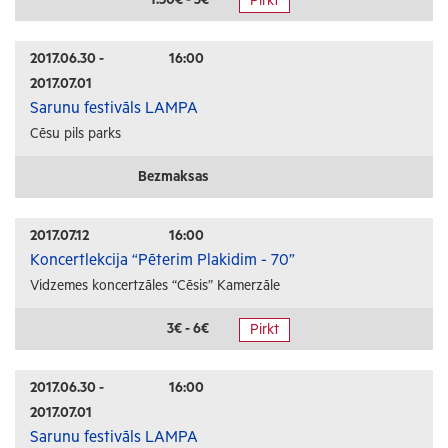
Pirkt
Radošās darbnīcas
Lekcijas
2017.06.30 -
16:00
2017.07.01
Interešu pasākumi
Sarunu festivāls LAMPA
Cēsu pils parks
Ģimenēm ar bērniem
Senioriem
Bezmaksas
Veselība
2017.07.12
16:00
Koncertlekcija “Pēterim Plakidim - 70”
Vidzemes koncertzāles “Cēsis” Kamerzāle
3€ - 6€
Pirkt
2017.06.30 -
16:00
2017.07.01
Sarunu festivāls LAMPA