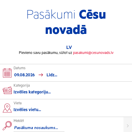
Pasākumi
Cēsu
novadā
LV
Pievieno savu pasākumu, sūtot uz
pasakumi@cesunovads.lv
Datums
Kategorija
Izvēlies kategoriju...
Vieta
Kultūra
Izvēlies vietu...
Meklēt
Izstādes
Koncerti