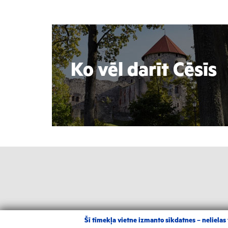
Ko vēl darīt Cēsīs
Šī tīmekļa vietne izmanto sīkdatnes – nelielas t