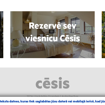
Rezervē sev
viesnīcu Cēsīs
2026 |
Izstrādāja Grandem
|
Autortiesības
eksta datnes, kuras tiek saglabātas jūsu datorā vai mobilajā ierīcē, kad jūs