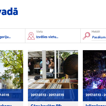
vadā
Vieta
Meklēt
orts
Izglītība
oriju...
Izvēlies vietu...
lorbols
Konferences
lēpošana
Kursi un semināri
autas sports
Radošās darbnīcas
rofesionālais sports
Lekcijas
7.07.15
2017.07.12 - 2017.07.15
2017.07.12 - 2