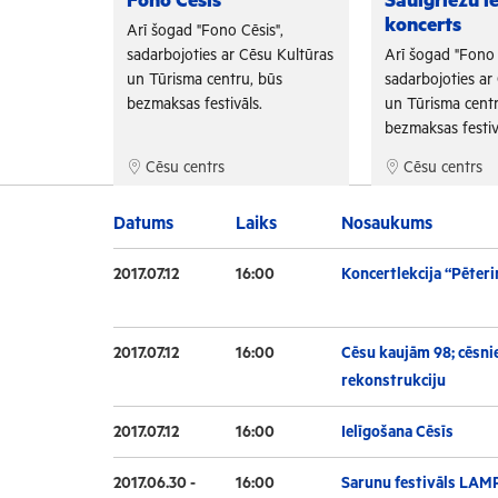
Fono Cēsis
Saulgriežu i
koncerts
is",
Arī šogad "Fono Cēsis",
su Kultūras
sadarbojoties ar Cēsu Kultūras
Arī šogad "Fono 
 būs
un Tūrisma centru, būs
sadarbojoties ar
.
bezmaksas festivāls.
un Tūrisma centr
bezmaksas festiv
Cēsu centrs
Cēsu centrs
Datums
Laiks
Nosaukums
2017.07.12
16:00
Koncertlekcija “Pēteri
2017.07.12
16:00
Cēsu kaujām 98; cēsnie
rekonstrukciju
2017.07.12
16:00
Ielīgošana Cēsīs
2017.06.30 -
16:00
Sarunu festivāls LAM