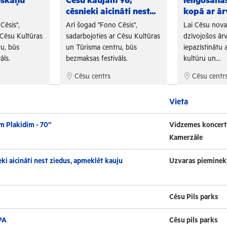
eskaņu
Cēsu kaujām 98;
Ielīgošan
cēsnieki aicināti nest...
kopā ar ār
Cēsis",
Arī šogad "Fono Cēsis",
Lai Cēsu nov
 Cēsu Kultūras
sadarbojoties ar Cēsu Kultūras
dzīvojošos ārv
u, būs
un Tūrisma centru, būs
iepazīstinātu a
āls.
bezmaksas festivāls.
kultūru un...
Cēsu centrs
Cēsu centr
Vieta
m Plakidim - 70”
Vidzemes koncert
Kamerzāle
ki aicināti nest ziedus, apmeklēt kauju
Uzvaras pieminek
Cēsu Pils parks
PA
Cēsu pils parks