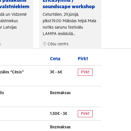
as pasākums
EricaSynths /
Fono Cēs
valstniekiem
soundscape workshop
Arī šogad "
adā un Vidzemē
Ceturtdien, 29.jūnijā,
sadarbojoti
alstniekus
plkst.19.00 Mākslas telpā Mala
un Tūrisma 
r Latvijas
notiks sarunu festivālu
bezmaksas f
LAMPA iesildošā...
s
Cēsu centrs
Cēsu cen
Cena
Pirkt
zāles “Cēsis”
3€ - 6€
Pirkt
lis
Bezmaksas
1.50€ - 3€
Pirkt
Bezmaksas