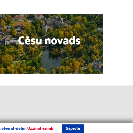
Cēsu novads
 atverat vietni.
Uzzināt vairāk
Saprotu