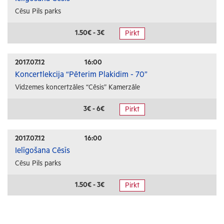
Cēsu Pils parks
1.50€ - 3€
Pirkt
2017.07.12
16:00
Koncertlekcija “Pēterim Plakidim - 70”
Vidzemes koncertzāles “Cēsis” Kamerzāle
3€ - 6€
Pirkt
2017.07.12
16:00
Ielīgošana Cēsīs
Cēsu Pils parks
1.50€ - 3€
Pirkt