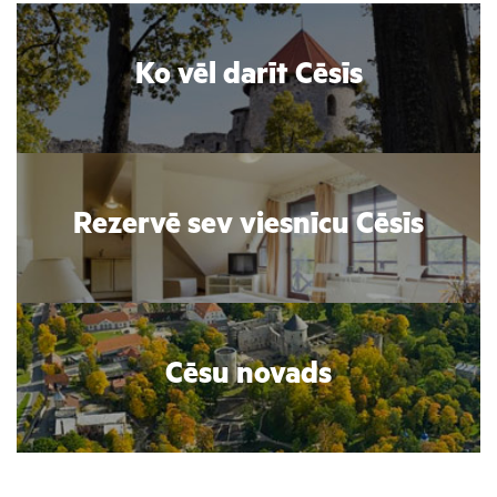
Ko vēl darīt Cēsīs
Rezervē sev viesnīcu Cēsīs
Cēsu novads