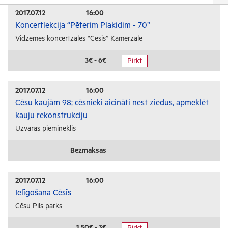
Izrādes
2017.07.12
16:00
Koncertlekcija “Pēterim Plakidim - 70”
Festivāli un svētki
Vidzemes koncertzāles “Cēsis” Kamerzāle
Kino
Literatūra
3€ - 6€
Pirkt
Citi pasākumi
2017.07.12
16:00
Sports
Cēsu kaujām 98; cēsnieki aicināti nest ziedus, apmeklēt
kauju rekonstrukciju
Florbols
Uzvaras piemineklis
Slēpošana
Tautas sports
Bezmaksas
Profesionālais sports
2017.07.12
16:00
Izglītība
Ielīgošana Cēsīs
Cēsu Pils parks
Konferences
Kursi un semināri
1.50€ - 3€