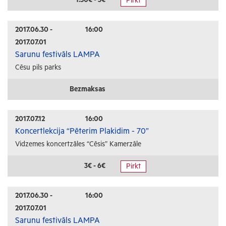
Pirkt
Radošās darbnīcas
Lekcijas
2017.06.30 -
16:00
2017.07.01
Interešu pasākumi
Sarunu festivāls LAMPA
Cēsu pils parks
Ģimenēm ar bērniem
Senioriem
Bezmaksas
Veselība
2017.07.12
16:00
Koncertlekcija “Pēterim Plakidim - 70”
Vidzemes koncertzāles “Cēsis” Kamerzāle
3€ - 6€
Pirkt
2017.06.30 -
16:00
2017.07.01
Sarunu festivāls LAMPA