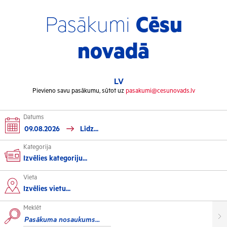
Pasākumi
Cēsu
novadā
LV
Pievieno savu pasākumu, sūtot uz
pasakumi@cesunovads.lv
Datums
Kategorija
Izvēlies kategoriju...
Vieta
Kultūra
Izvēlies vietu...
Meklēt
Izstādes
Koncerti