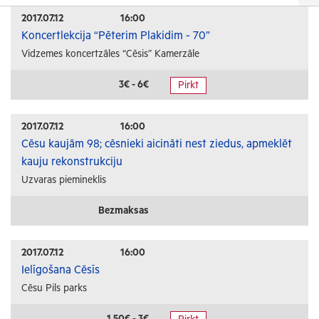
Izrādes
2017.07.12
16:00
Koncertlekcija “Pēterim Plakidim - 70”
Festivāli un svētki
Vidzemes koncertzāles “Cēsis” Kamerzāle
Kino
Literatūra
3€ - 6€
Pirkt
Citi pasākumi
2017.07.12
16:00
Sports
Cēsu kaujām 98; cēsnieki aicināti nest ziedus, apmeklēt
kauju rekonstrukciju
Florbols
Uzvaras piemineklis
Slēpošana
Tautas sports
Bezmaksas
Profesionālais sports
2017.07.12
16:00
Izglītība
Ielīgošana Cēsīs
Cēsu Pils parks
Konferences
Kursi un semināri
1.50€ - 3€