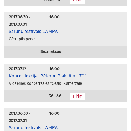
Pirkt
Radošās darbnīcas
Lekcijas
2017.06.30 -
16:00
2017.07.01
Interešu pasākumi
Sarunu festivāls LAMPA
Cēsu pils parks
Ģimenēm ar bērniem
Senioriem
Bezmaksas
Veselība
2017.07.12
16:00
Koncertlekcija “Pēterim Plakidim - 70”
Vidzemes koncertzāles “Cēsis” Kamerzāle
3€ - 6€
Pirkt
2017.06.30 -
16:00
2017.07.01
Sarunu festivāls LAMPA