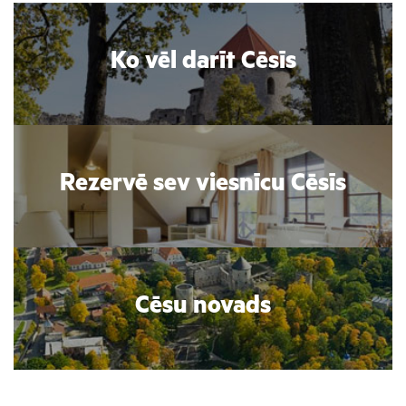
Ko vēl darīt Cēsīs
Rezervē sev viesnīcu Cēsīs
Cēsu novads