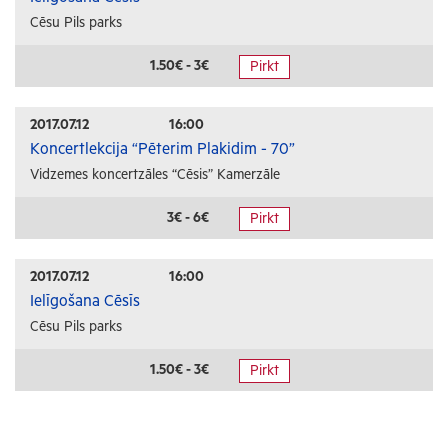
Cēsu Pils parks
1.50€ - 3€
Pirkt
2017.07.12
16:00
Koncertlekcija “Pēterim Plakidim - 70”
Vidzemes koncertzāles “Cēsis” Kamerzāle
3€ - 6€
Pirkt
2017.07.12
16:00
Ielīgošana Cēsīs
Cēsu Pils parks
1.50€ - 3€
Pirkt