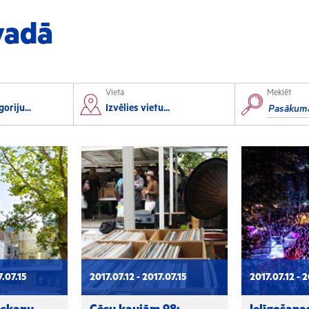
vadā
Vieta
Meklēt
orts
Izglītība
oriju...
Izvēlies vietu...
lorbols
Konferences
lēpošana
Kursi un semināri
autas sports
Radošās darbnīcas
rofesionālais sports
Lekcijas
7.07.15
2017.07.12 - 2017.07.15
2017.07.12 - 2