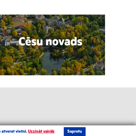
Cēsu novads
 atverat vietni.
Uzzināt vairāk
Saprotu