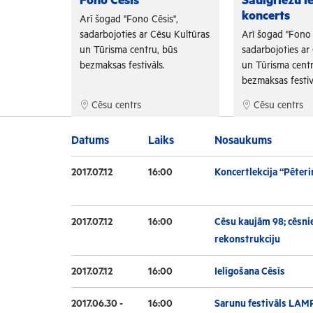
Fono Cēsis
Saulgriežu i
koncerts
is",
Arī šogad "Fono Cēsis",
su Kultūras
sadarbojoties ar Cēsu Kultūras
Arī šogad "Fono 
 būs
un Tūrisma centru, būs
sadarbojoties ar
.
bezmaksas festivāls.
un Tūrisma centr
bezmaksas festiv
Cēsu centrs
Cēsu centrs
Datums
Laiks
Nosaukums
2017.07.12
16:00
Koncertlekcija “Pēteri
2017.07.12
16:00
Cēsu kaujām 98; cēsnie
rekonstrukciju
2017.07.12
16:00
Ielīgošana Cēsīs
2017.06.30 -
16:00
Sarunu festivāls LAM