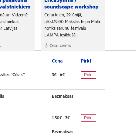
as pasākums
EricaSynths /
Fono Cēs
valstniekiem
soundscape workshop
Arī šogad "
adā un Vidzemē
Ceturtdien, 29.jūnijā,
sadarbojoti
alstniekus
plkst.19.00 Mākslas telpā Mala
un Tūrisma 
r Latvijas
notiks sarunu festivālu
bezmaksas f
LAMPA iesildošā...
s
Cēsu centrs
Cēsu cen
Cena
Pirkt
zāles “Cēsis”
3€ - 6€
Pirkt
lis
Bezmaksas
1.50€ - 3€
Pirkt
Bezmaksas