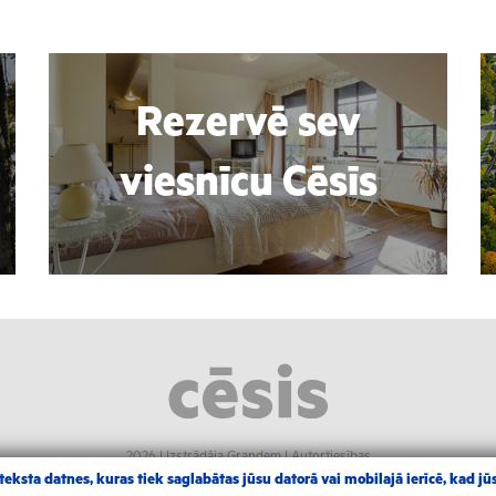
Rezervē sev
viesnīcu Cēsīs
2026 |
Izstrādāja Grandem
|
Autortiesības
eksta datnes, kuras tiek saglabātas jūsu datorā vai mobilajā ierīcē, kad jūs