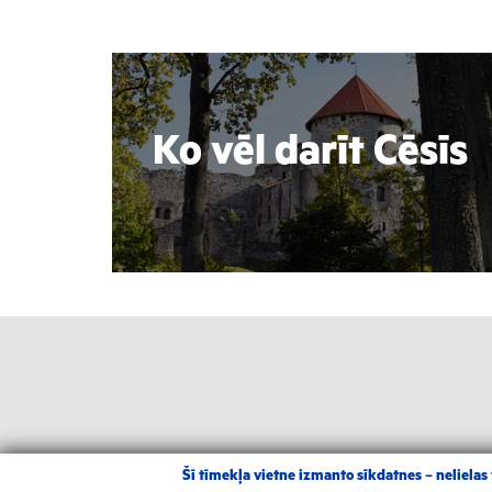
Ko vēl darīt Cēsīs
Šī tīmekļa vietne izmanto sīkdatnes – nelielas t