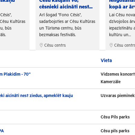
eskaņu
Cēsu kaujām 98;
Ielīgošan
cēsnieki aicināti nest...
kopā ar ār
Cēsis",
Arī šogad "Fono Cēsis",
Lai Cēsu nov
 Cēsu Kultūras
sadarbojoties ar Cēsu Kultūras
dzīvojošos ārv
u, būs
un Tūrisma centru, būs
iepazīstinātu a
āls.
bezmaksas festivāls.
kultūru un...
Cēsu centrs
Cēsu centr
Vieta
m Plakidim - 70”
Vidzemes koncert
Kamerzāle
ki aicināti nest ziedus, apmeklēt kauju
Uzvaras pieminek
Cēsu Pils parks
PA
Cēsu pils parks