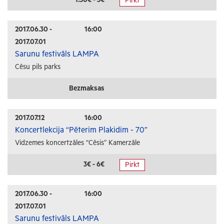
Pirkt
Radošās darbnīcas
Lekcijas
2017.06.30 -
16:00
2017.07.01
Interešu pasākumi
Sarunu festivāls LAMPA
Cēsu pils parks
Ģimenēm ar bērniem
Senioriem
Bezmaksas
Veselība
2017.07.12
16:00
Koncertlekcija “Pēterim Plakidim - 70”
Vidzemes koncertzāles “Cēsis” Kamerzāle
3€ - 6€
Pirkt
2017.06.30 -
16:00
2017.07.01
Sarunu festivāls LAMPA