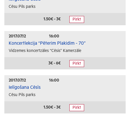
Cēsu Pils parks
1.50€ - 3€
Pirkt
2017.07.12
16:00
Koncertlekcija “Pēterim Plakidim - 70”
Vidzemes koncertzāles “Cēsis” Kamerzāle
3€ - 6€
Pirkt
2017.07.12
16:00
Ielīgošana Cēsīs
Cēsu Pils parks
1.50€ - 3€
Pirkt