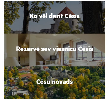
Ko vēl darīt Cēsīs
Rezervē sev viesnīcu Cēsīs
Cēsu novads