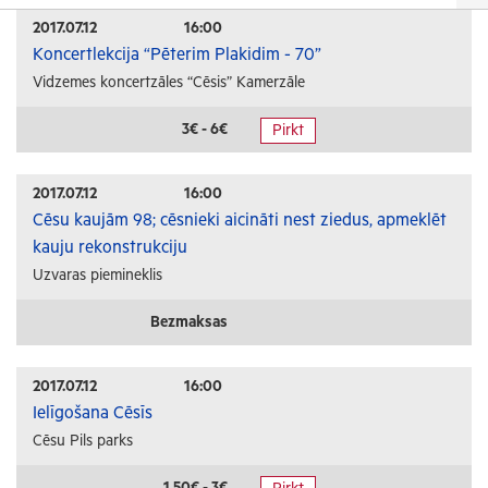
Izrādes
2017.07.12
16:00
Koncertlekcija “Pēterim Plakidim - 70”
Festivāli un svētki
Vidzemes koncertzāles “Cēsis” Kamerzāle
Kino
Literatūra
3€ - 6€
Pirkt
Citi pasākumi
2017.07.12
16:00
Sports
Cēsu kaujām 98; cēsnieki aicināti nest ziedus, apmeklēt
kauju rekonstrukciju
Florbols
Uzvaras piemineklis
Slēpošana
Tautas sports
Bezmaksas
Profesionālais sports
2017.07.12
16:00
Izglītība
Ielīgošana Cēsīs
Cēsu Pils parks
Konferences
Kursi un semināri
1.50€ - 3€