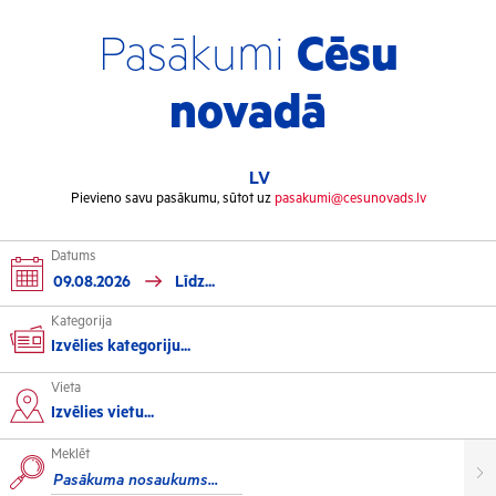
Pasākumi
Cēsu
novadā
LV
Pievieno savu pasākumu, sūtot uz
pasakumi@cesunovads.lv
Datums
Kategorija
Izvēlies kategoriju...
Vieta
Kultūra
Izvēlies vietu...
Meklēt
Izstādes
Koncerti